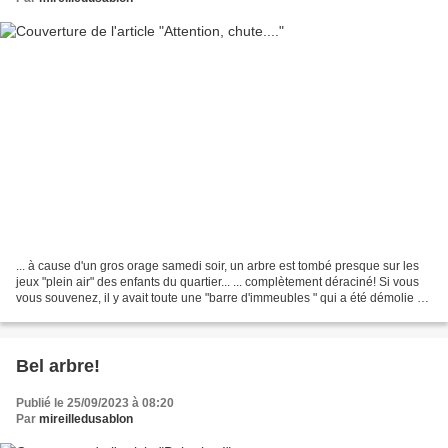
... à cause d'un gros orage samedi soir, un arbre est tombé presque sur les
jeux "plein air" des enfants du quartier... ... complètement déraciné! Si vous
vous souvenez, il y avait toute une "barre d'immeubles " qui a été démolie à
cet endroit il y a...
Bel arbre!
Publié le 25/09/2023 à 08:20
Par
mireilledusablon