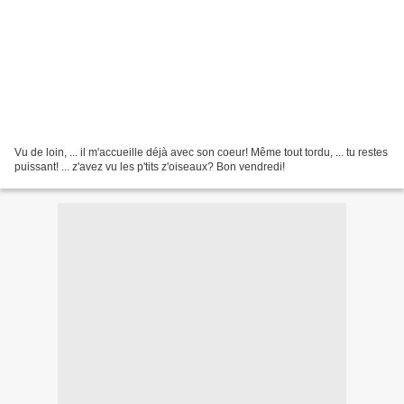
Vu de loin, ... il m'accueille déjà avec son coeur! Même tout tordu, ... tu restes
puissant! ... z'avez vu les p'tits z'oiseaux? Bon vendredi!