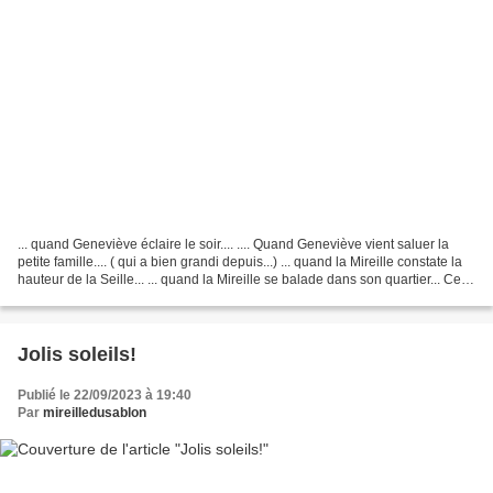
... quand Geneviève éclaire le soir.... .... Quand Geneviève vient saluer la
petite famille.... ( qui a bien grandi depuis...) ... quand la Mireille constate la
hauteur de la Seille... ... quand la Mireille se balade dans son quartier... Cela
vous a plu,...
Jolis soleils!
Publié le 22/09/2023 à 19:40
Par
mireilledusablon