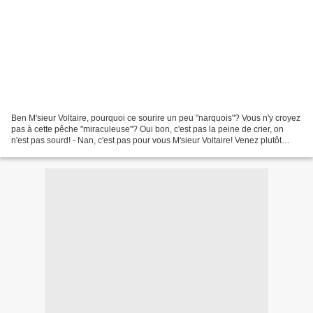
Ben M'sieur Voltaire, pourquoi ce sourire un peu "narquois"? Vous n'y croyez
pas à cette pêche "miraculeuse"? Oui bon, c'est pas la peine de crier, on
n'est pas sourd! - Nan, c'est pas pour vous M'sieur Voltaire! Venez plutôt
admirer la superbe plante...