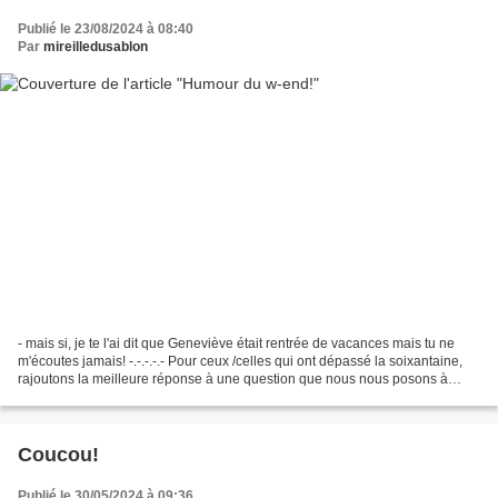
Publié le 23/08/2024 à 08:40
Par
mireilledusablon
- mais si, je te l'ai dit que Geneviève était rentrée de vacances mais tu ne
m'écoutes jamais! -.-.-.-.- Pour ceux /celles qui ont dépassé la soixantaine,
rajoutons la meilleure réponse à une question que nous nous posons à
chaque rencontre entre vieux...
Coucou!
Publié le 30/05/2024 à 09:36