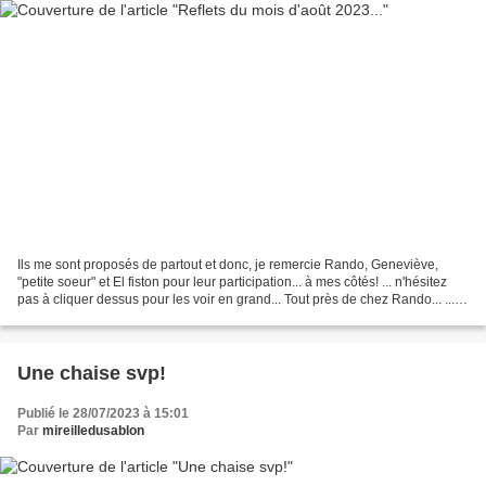
Ils me sont proposés de partout et donc, je remercie Rando, Geneviève,
"petite soeur" et El fiston pour leur participation... à mes côtés! ... n'hésitez
pas à cliquer dessus pour les voir en grand... Tout près de chez Rando... ...
Geneviève en vacances......
Une chaise svp!
Publié le 28/07/2023 à 15:01
Par
mireilledusablon