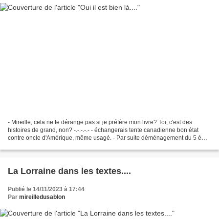
- Mireille, cela ne te dérange pas si je préfère mon livre? Toi, c'est des
histoires de grand, non? -.-.-.-.- - échangerais tente canadienne bon état
contre oncle d'Amérique, même usagé. - Par suite déménagement du 5 ème
étage au rez- de - chaussée, changerais...
La Lorraine dans les textes....
Publié le 14/11/2023 à 17:44
Par
mireilledusablon