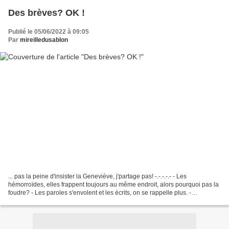
Des brèves? OK !
Publié le 05/06/2022 à 09:05
Par
mireilledusablon
... pas la peine d'insister la Geneviève, j'partage pas! -.-.-.-.- - Les
hémorroïdes, elles frappent toujours au même endroit, alors pourquoi pas la
foudre? - Les paroles s'envolent et les écrits, on se rappelle plus. -
Franchement, vous me connaissez...