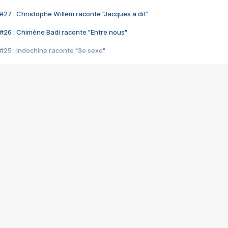
#27 : Christophe Willem raconte "Jacques a dit"
#26 : Chimène Badi raconte "Entre nous"
#25 : Indochine raconte "3e sexe"
#24 : Zaho raconte "C'est chelou"
#23 : Patrick Bruel raconte "Au café des délices"
#22 : Kyo raconte "Le chemin"
#21 : Nolwenn Leroy raconte "Cassé"
#20 : Patrick Hernandez raconte "Born to be alive"
#19 : Lorie raconte "Près de moi"
#18 : Michael Jones raconte "A nos actes manqués" (avec Jean-Jacque
#17 : Khaled raconte "Aïcha"
#16 : Corneille raconte "Parce qu'on vient de loin"