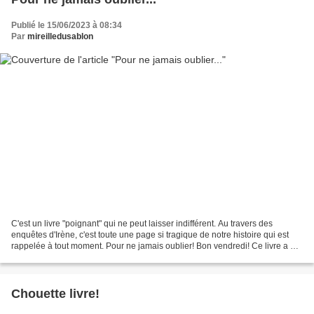
Publié le 15/06/2023 à 08:34
Par
mireilledusablon
C'est un livre "poignant" qui ne peut laisser indifférent. Au travers des
enquêtes d'Irène, c'est toute une page si tragique de notre histoire qui est
rappelée à tout moment. Pour ne jamais oublier! Bon vendredi! Ce livre a été
présenté à la fin du journal...
Chouette livre!