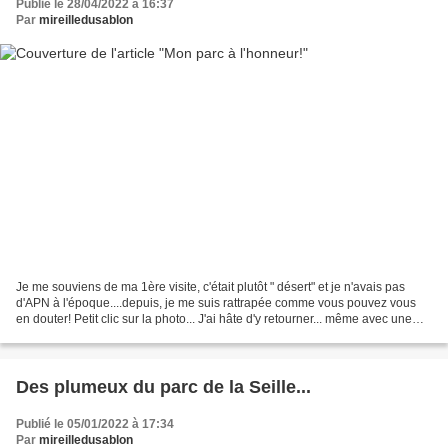
Publié le 28/04/2022 à 16:37
Par
mireilledusablon
Je me souviens de ma 1ère visite, c'était plutôt " désert" et je n'avais pas
d'APN à l'époque....depuis, je me suis rattrapée comme vous pouvez vous
en douter! Petit clic sur la photo... J'ai hâte d'y retourner... même avec une
main! Bon vendredi!
Des plumeux du parc de la Seille...
Publié le 05/01/2022 à 17:34
Par
mireilledusablon