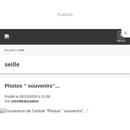
Publicité
MENU
Accueil
» seille
seille
Photos " souvenirs"...
Publié le 08/10/2024 à 11:08
Par
mireilledusablon