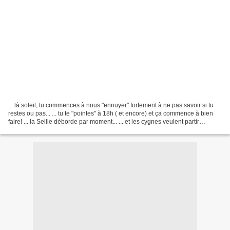
... là soleil, tu commences à nous "ennuyer" fortement à ne pas savoir si tu
restes ou pas... ... tu te "pointes" à 18h ( et encore) et ça commence à bien
faire! ... la Seille déborde par moment... ... et les cygnes veulent partir
ailleurs! ... les arrosoirs...