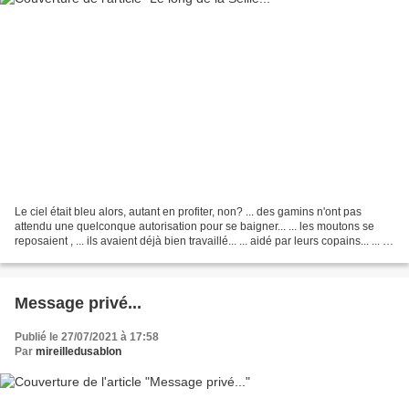
Le ciel était bleu alors, autant en profiter, non? ... des gamins n'ont pas
attendu une quelconque autorisation pour se baigner... ... les moutons se
reposaient , ... ils avaient déjà bien travaillé... ... aidé par leurs copains... ... et
vous, vous vous...
Message privé...
Publié le 27/07/2021 à 17:58
Par
mireilledusablon