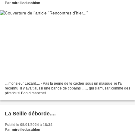
Par
mireilledusablon
... monsieur Lézard.... - Pas la peine de te cacher sous un masque, je t'ai
reconnu! Il y avait aussi une bande de copains ... ... qui s'amusait comme des
ptits fous! Bon dimanche!
La Seille déborde....
Publié le 05/01/2024 à 18:34
Par
mireilledusablon