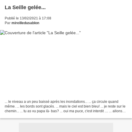
La Seille gelée...
Publié le 13/02/2021 à 17:08
Par
mireilledusablon
... le niveau a un peu baissé après les inondations... ... ça circule quand
même. ... les bords sont glacés. ... mais le ciel est bien bleu! ... je reste sur le
chemin... ... tu as vu papa là- bas? ... oui ma puce, c'est interdit .... ... allons
rejoindre...