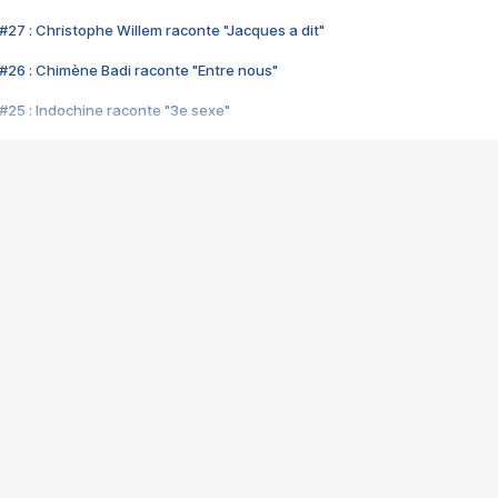
#27 : Christophe Willem raconte "Jacques a dit"
#26 : Chimène Badi raconte "Entre nous"
#25 : Indochine raconte "3e sexe"
#24 : Zaho raconte "C'est chelou"
#23 : Patrick Bruel raconte "Au café des délices"
#22 : Kyo raconte "Le chemin"
#21 : Nolwenn Leroy raconte "Cassé"
#20 : Patrick Hernandez raconte "Born to be alive"
#19 : Lorie raconte "Près de moi"
#18 : Michael Jones raconte "A nos actes manqués" (avec Jean-Jacque
#17 : Khaled raconte "Aïcha"
#16 : Corneille raconte "Parce qu'on vient de loin"