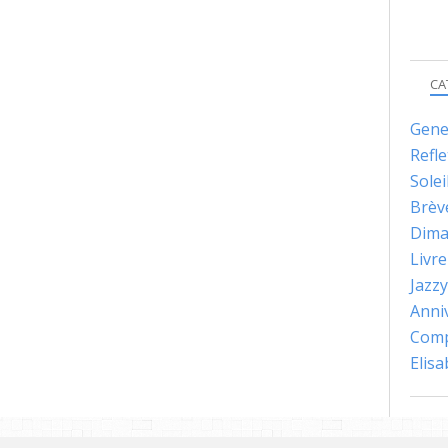
CA
Gene
Refle
Solei
Brèv
Dima
Livre
Jazzy
Anni
Comp
Elis