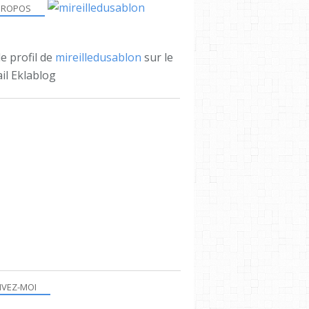
PROPOS
le profil de
mireilledusablon
sur le
il Eklablog
IVEZ-MOI