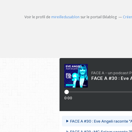
Voir le profil de
mireilledusablon
sur le portail Eklablog
Créer
FACE A - un podcast 
FACE A #30 : Eve A
0:00
FACE A #30 : Eve Angeli raconte "A
FACE A #29 : MC Solaar raconte "