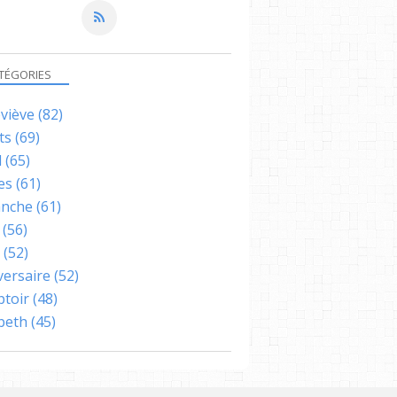
TÉGORIES
viève
(82)
ts
(69)
l
(65)
es
(61)
nche
(61)
(56)
(52)
versaire
(52)
toir
(48)
abeth
(45)