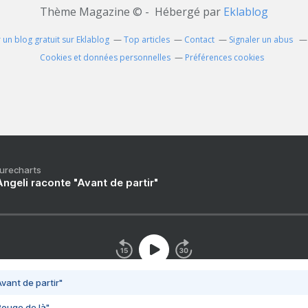
Thème Magazine © - Hébergé par
Eklablog
 un blog gratuit sur Eklablog
Top articles
Contact
Signaler un abus
Cookies et données personnelles
Préférences cookies
Purecharts
ngeli raconte "Avant de partir"
vant de partir"
Bouge de là"