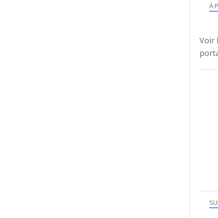
À 
Voir 
porta
SU