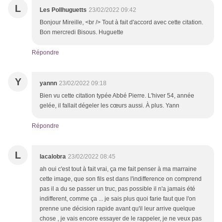
L
Les Pollhuguetts
23/02/2022 09:42
Bonjour Mireille, <br /> Tout à fait d'accord avec cette citation.
Bon mercredi Bisous. Huguette
Répondre
Y
yannn
23/02/2022 09:18
Bien vu cette citation typée Abbé Pierre. L'hiver 54, année
gelée, il fallait dégeler les cœurs aussi. À plus. Yann
Répondre
L
lacalobra
23/02/2022 08:45
ah oui c'est tout à fait vrai, ça me fait penser à ma marraine
cette image, que son fils est dans l'indifference on comprend
pas il a du se passer un truc, pas possible il n'a jamais été
indifferent, comme ça ... je sais plus quoi farie faut que l'on
prenne une décision rapide avant qu'il leur arrive quelque
chose , je vais encore essayer de le rappeler, je ne veux pas