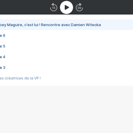
bey Maguire, c'est lui ! Rencontre avec Damien Witecka
e 6
e 5
e 4
e 3
s créatrices de la VF !
e 2
e 1
e Mektoub My Love arrive enfin ! Rencontre avec Shaïn Boumedine et Sal
i : après Toni en famille
elle réalise le bouleversant Dites lui que je l'aime