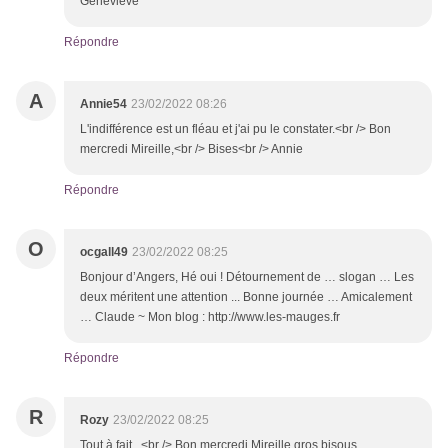
Geneviève
Répondre
A
Annie54
23/02/2022 08:26
L'indifférence est un fléau et j'ai pu le constater.<br /> Bon
mercredi Mireille,<br /> Bises<br /> Annie
Répondre
O
ocgall49
23/02/2022 08:25
Bonjour d’Angers, Hé oui ! Détournement de … slogan … Les
deux méritent une attention ... Bonne journée … Amicalement
… Claude ~ Mon blog : http://www.les-mauges.fr
Répondre
R
Rozy
23/02/2022 08:25
Tout à fait...<br /> Bon mercredi Mireille gros bisous