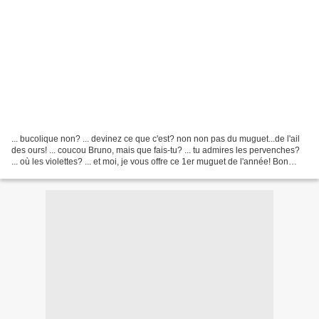
... bucolique non? ... devinez ce que c'est? non non pas du muguet...de l'ail
des ours! ... coucou Bruno, mais que fais-tu? ... tu admires les pervenches?
... où les violettes? ... et moi, je vous offre ce 1er muguet de l'année! Bon
jeudi!