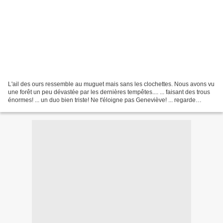
L'ail des ours ressemble au muguet mais sans les clochettes. Nous avons vu
une forêt un peu dévastée par les dernières tempêtes.... ... faisant des trous
énormes! ... un duo bien triste! Ne t'éloigne pas Geneviève! ... regarde
Mireille, je suis stoppée...