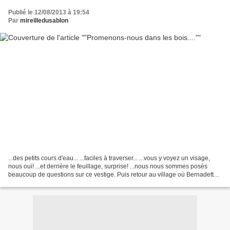
Publié le 12/08/2013 à 19:54
Par
mireilledusablon
...des petits cours d'eau... ...faciles à traverser... ...vous y voyez un visage,
nous oui! ...et derrière le feuillage, surprise! ...nous nous sommes posés
beaucoup de questions sur ce vestige. Puis retour au village où Bernadette
(les bricoles de Bernadette)...