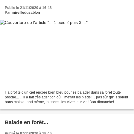
Publié le 21/11/2020 à 16:48
Par
mireilledusablon
Il a profité d'un ciel encore bien bleu pour se balader dans sa forêt toute
proche... ... il a fait très attention où il mettait les pieds! ... pas sûr qu'ils soient
bons mais quand même, laissons- les vivre leur vie! Bon dimanche!
Balade en forêt...
Publié le 07/11/2020 à 18:46