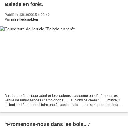
Balade en forêt.
Publié le 13/10/2015 à 08:40
Par
mireilledusablon
Au départ, c'était pour admirer les couleurs d'automne puis l'idée nous est
venue de ramasser des champignons.... ....suivons ce chemin.... ... mince, tu
es tout seul? ... de quoi faire une fricassée mais.... ....ils sont peut-être beaux
mais.... ......
"Promenons-nous dans les bois...."