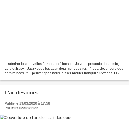
... admirer les nouvelles "tondeuses" locales! Je vous présente: Louisette,
Lulu et Easy... Jazzy vous les avait déjà montrées ici. - " regarde, encore des
admiratrices..." ... peuvent pas nous laisser brouter tranquille! Attends, tu vas
voir.... - j'ai...
L'ail des ours...
Publié le 13/03/2020 à 17:58
Par
mireilledusablon