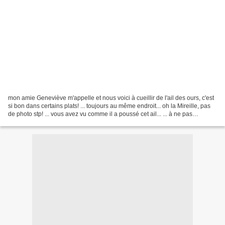
mon amie Geneviève m'appelle et nous voici à cueillir de l'ail des ours, c'est
si bon dans certains plats! ... toujours au même endroit... oh la Mireille, pas
de photo stp! ... vous avez vu comme il a poussé cet ail... ... à ne pas
confondre avec le muguet...