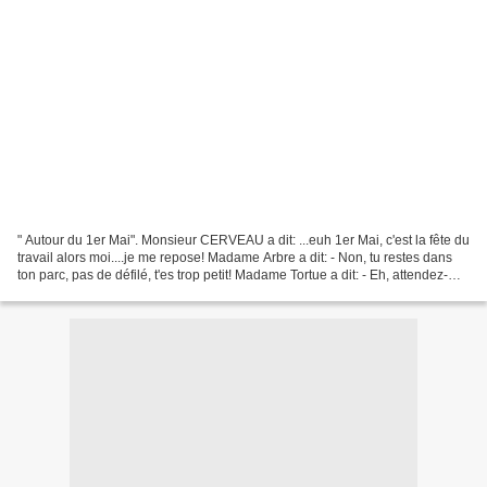
" Autour du 1er Mai". Monsieur CERVEAU a dit: ...euh 1er Mai, c'est la fête du
travail alors moi....je me repose! Madame Arbre a dit: - Non, tu restes dans
ton parc, pas de défilé, t'es trop petit! Madame Tortue a dit: - Eh, attendez-
moi, j'arrive! ...c'est...