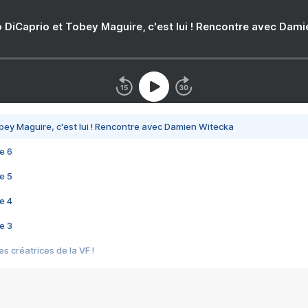
 DiCaprio et Tobey Maguire, c'est lui ! Rencontre avec Dam
bey Maguire, c'est lui ! Rencontre avec Damien Witecka
e 6
e 5
e 4
e 3
s créatrices de la VF !
e 2
e 1