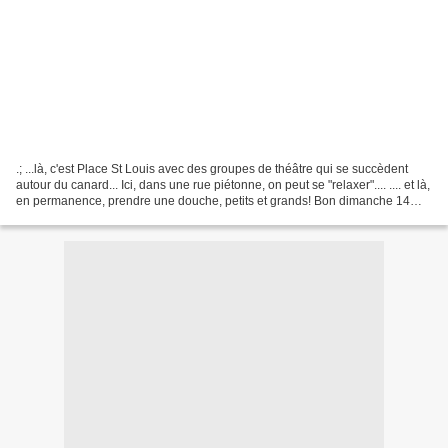
.; ...là, c'est Place St Louis avec des groupes de théâtre qui se succèdent
autour du canard... Ici, dans une rue piétonne, on peut se "relaxer".... .... et là,
en permanence, prendre une douche, petits et grands! Bon dimanche 14
Juillet!