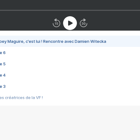
bey Maguire, c'est lui ! Rencontre avec Damien Witecka
e 6
e 5
e 4
e 3
s créatrices de la VF !
e 2
e 1
e Mektoub My Love arrive enfin ! Rencontre avec Shaïn Boumedine et Sal