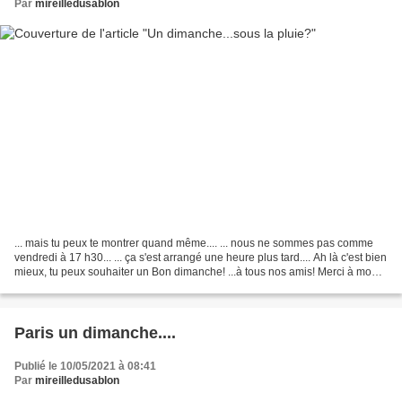
Par
mireilledusablon
... mais tu peux te montrer quand même.... ... nous ne sommes pas comme
vendredi à 17 h30... ... ça s'est arrangé une heure plus tard.... Ah là c'est bien
mieux, tu peux souhaiter un Bon dimanche! ...à tous nos amis! Merci à mon
amie Rando de m'avoir...
Paris un dimanche....
Publié le 10/05/2021 à 08:41
Par
mireilledusablon