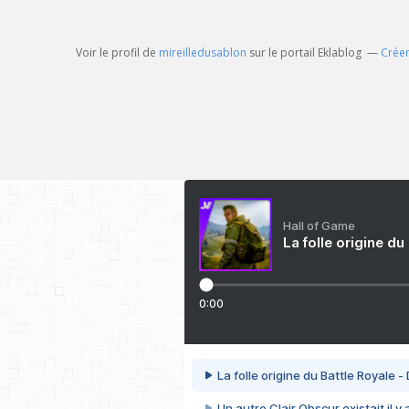
Voir le profil de
mireilledusablon
sur le portail Eklablog
Créer
Hall of Game
La folle origine du
0:00
La folle origine du Battle Royale -
Un autre Clair Obscur existait il y