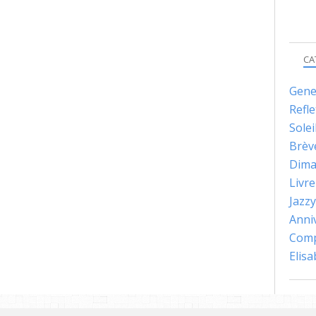
CA
Gene
Refle
Solei
Brèv
Dima
Livre
Jazzy
Anni
Comp
Elis