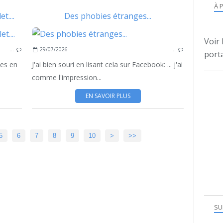
À 
t....
Des phobies étranges...
Voir 
…
29/07/2026
…
porta
tes en
J'ai bien souri en lisant cela sur Facebook: ... j'ai
comme l'impression...
EN SAVOIR PLUS
20
30
40
50
60
70
80
90
100
200
300
400
5
6
7
8
9
10
>
>>
SU