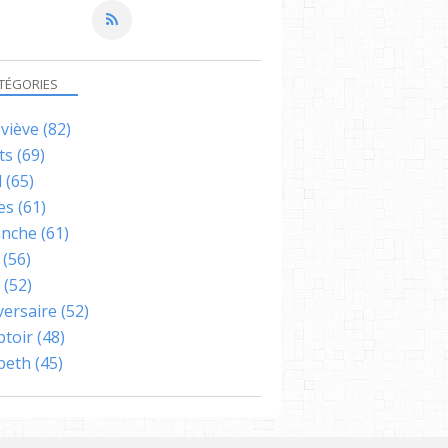
TÉGORIES
viève
(82)
ts
(69)
l
(65)
es
(61)
nche
(61)
(56)
(52)
versaire
(52)
toir
(48)
abeth
(45)