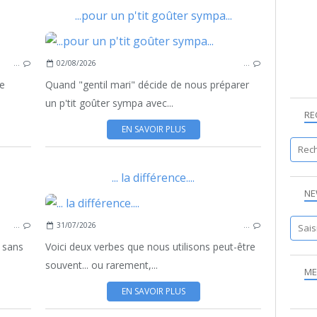
...pour un p'tit goûter sympa...
…
02/08/2026
…
ge
Quand "gentil mari" décide de nous préparer
un p'tit goûter sympa avec...
RE
EN SAVOIR PLUS
... la différence....
NE
…
31/07/2026
…
. sans
Voici deux verbes que nous utilisons peut-être
souvent... ou rarement,...
ME
EN SAVOIR PLUS