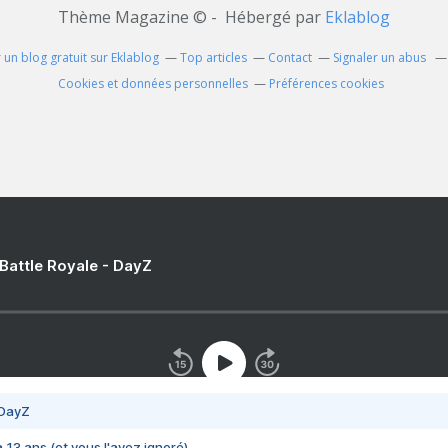
Thème Magazine © - Hébergé par
Eklablog
 un blog gratuit sur Eklablog
Top articles
Contact
Signaler un abus
Cookies et données personnelles
Préférences cookies
 Battle Royale - DayZ
 DayZ
 a 13 ans (et vous l'avez ignoré)