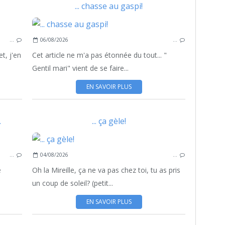
... chasse au gaspi!
…
06/08/2026
…
t, j'en
Cet article ne m'a pas étonnée du tout... "
Gentil mari" vient de se faire...
EN SAVOIR PLUS
.
... ça gèle!
…
04/08/2026
…
e
Oh la Mireille, ça ne va pas chez toi, tu as pris
un coup de soleil? (petit...
EN SAVOIR PLUS