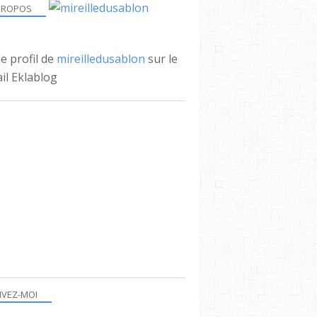
PROPOS
le profil de
mireilledusablon
sur le
il Eklablog
IVEZ-MOI