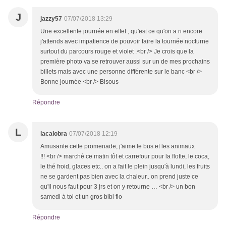
J
jazzy57
07/07/2018 13:29
Une excellente journée en effet , qu'est ce qu'on a ri encore
j'attends avec impatience de pouvoir faire la tournée nocturne
surtout du parcours rouge et violet .<br /> Je crois que la
première photo va se retrouver aussi sur un de mes prochains
billets mais avec une personne différente sur le banc <br />
Bonne journée <br /> Bisous
Répondre
L
lacalobra
07/07/2018 12:19
Amusante cette promenade, j'aime le bus et les animaux
!!! <br /> marché ce matin tôt et carrefour pour la flotte, le coca,
le thé froid, glaces etc.. on a fait le plein jusqu'à lundi, les fruits
ne se gardent pas bien avec la chaleur.. on prend juste ce
qu'il nous faut pour 3 jrs et on y retourne … <br /> un bon
samedi à toi et un gros bibi flo
Répondre