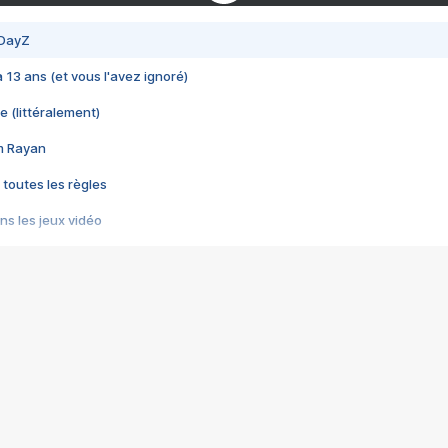
 DayZ
 a 13 ans (et vous l'avez ignoré)
e (littéralement)
im Rayan
 toutes les règles
s les jeux vidéo
us choquant de Rockstar ? - Le scandale BULLY
e plus moche de Steam
du RÊVE tourne au CAUCHEMAR
pendant 8 heures
it… à tort
umiliés par un jeu vidéo