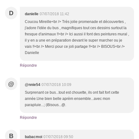
D
danielle
07/07/2018 11:42
Coucou Mireille<br /> Très jolie promenade et découvertes ,
j'adore l'idée du bus , magnifiques tout ces dessins surtout la
fresque d'animaux !!<br /> Ici aussi il font des peintures mural ,
il y en a une en préparation devant le super marcher ou je
vais !!<br /> Merci pour ce joli partage !!<br /> BISOUS<br />
Danielle
Répondre
@
@nnie54
07/07/2018 10:09
Surprenant ce bus...tout est chouette, ils ont fait fort cette
année.Une bien belle aprèm ensemble...avec mon
parapluie...;-)Bisous...@.
Répondre
B
babacmoi
07/07/2018 09:50