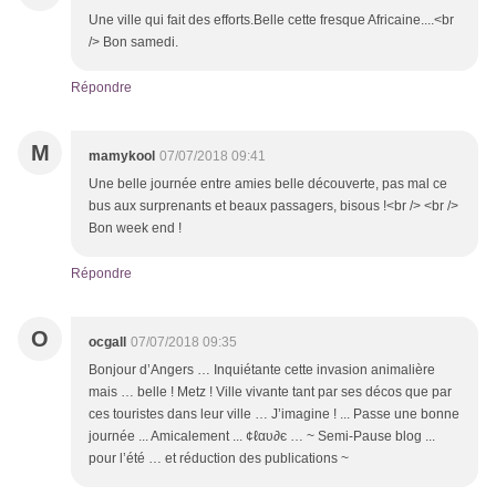
Une ville qui fait des efforts.Belle cette fresque Africaine....<br
/> Bon samedi.
Répondre
M
mamykool
07/07/2018 09:41
Une belle journée entre amies belle découverte, pas mal ce
bus aux surprenants et beaux passagers, bisous !<br /> <br />
Bon week end !
Répondre
O
ocgall
07/07/2018 09:35
Bonjour d’Angers … Inquiétante cette invasion animalière
mais … belle ! Metz ! Ville vivante tant par ses décos que par
ces touristes dans leur ville … J’imagine ! ... Passe une bonne
journée ... Amicalement ... ¢ℓαυ∂є … ~ Semi-Pause blog ...
pour l’été … et réduction des publications ~