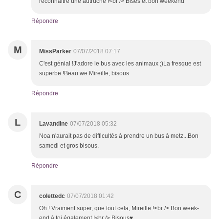
reconnaitre une autruche !<br /> Bises et bon weekend
Répondre
M
MissParker
07/07/2018 07:17
C'est génial !J'adore le bus avec les animaux ;)La fresque est
superbe !Beau we Mireille, bisous
Répondre
L
Lavandine
07/07/2018 05:32
Noa n'aurait pas de difficultés à prendre un bus à metz...Bon
samedi et gros bisous.
Répondre
C
colettedc
07/07/2018 01:42
Oh ! Vraiment super, que tout cela, Mireille !<br /> Bon week-
end à toi également !<br /> Bisous♥