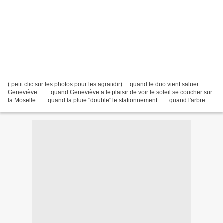
( petit clic sur les photos pour les agrandir) ... quand le duo vient saluer
Geneviève... .... quand Geneviève a le plaisir de voir le soleil se coucher sur
la Moselle... ... quand la pluie "double" le stationnement... ... quand l'arbre
prend racine dans...