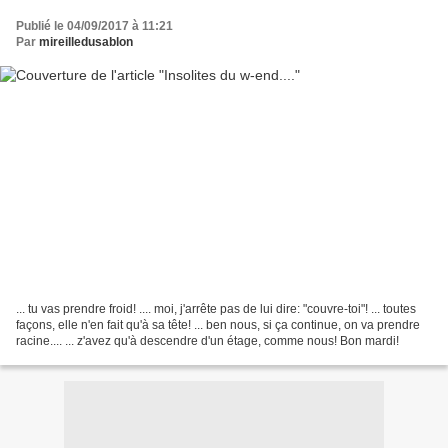
Publié le 04/09/2017 à 11:21
Par
mireilledusablon
... tu vas prendre froid! .... moi, j'arrête pas de lui dire: "couvre-toi"! ... toutes
façons, elle n'en fait qu'à sa tête! ... ben nous, si ça continue, on va prendre
racine.... ... z'avez qu'à descendre d'un étage, comme nous! Bon mardi!