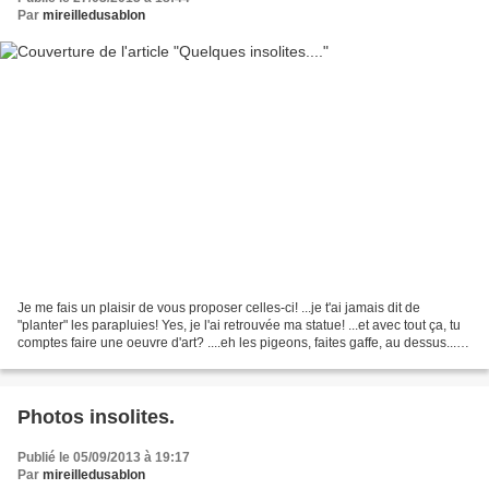
Par
mireilledusablon
Je me fais un plaisir de vous proposer celles-ci! ...je t'ai jamais dit de
"planter" les parapluies! Yes, je l'ai retrouvée ma statue! ...et avec tout ça, tu
comptes faire une oeuvre d'art? ....eh les pigeons, faites gaffe, au dessus...ça
pique! Une petite...
Photos insolites.
Publié le 05/09/2013 à 19:17
Par
mireilledusablon