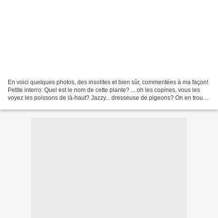
En voici quelques photos, des insolites et bien sûr, commentées à ma façon!
Petite interro: Quel est le nom de cette plante? ... oh les copines, vous les
voyez les poissons de là-haut? Jazzy... dresseuse de pigeons? On en trouve
des choses dans la Moselle...navrant!...