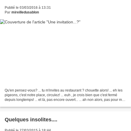
Publié le 03/03/2016 à 13:31
Par
mireilledusablon
Qu'en pensez-vous? ... tu m'invites au restaurant ? chouette alors! ... eh les
pigeons, c'est notre place, circulez! ... euh , je crois bien que c'est fermé
depuis longtemps! ... et là, pas encore ouvert... ... ah non alors, pas pour moi!
... ouais......
Quelques insolites....
Publié le 27/03/2015 à 18:44