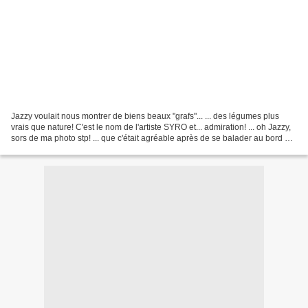
Jazzy voulait nous montrer de biens beaux "grafs"... ... des légumes plus
vrais que nature! C'est le nom de l'artiste SYRO et... admiration! ... oh Jazzy,
sors de ma photo stp! ... que c'était agréable après de se balader au bord de
l'eau! Bon w-end!