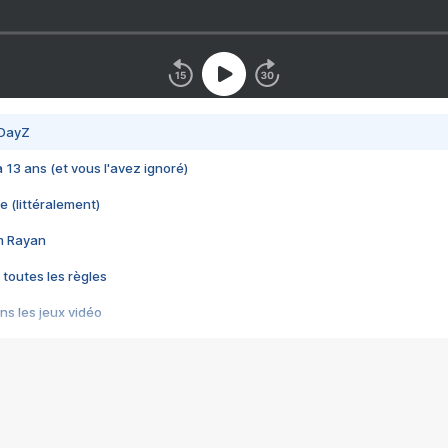
 DayZ
 a 13 ans (et vous l'avez ignoré)
e (littéralement)
im Rayan
 toutes les règles
s les jeux vidéo
us choquant de Rockstar ? - Le scandale BULLY
e plus moche de Steam
du RÊVE tourne au CAUCHEMAR