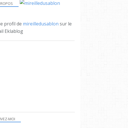
PROPOS
le profil de
mireilledusablon
sur le
il Eklablog
CRÈCHE
GARS
QUARTIER
IVEZ-MOI