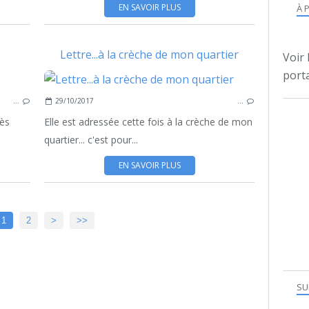
EN SAVOIR PLUS
À 
Lettre...à la crèche de mon quartier
Voir 
porta
CATHÉDRALE
…
29/10/2017
…
CRÈCHE
METZ
rès
Elle est adressée cette fois à la crèche de mon
quartier... c'est pour...
EN SAVOIR PLUS
1
2
>
>>
SU