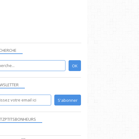
CRÈCHE
ELISABETH
CHERCHE
GENEVIÈVE
WSLETTER
2017
CRÈCHE
TZPTITSBONHEURS
INSPIRATION