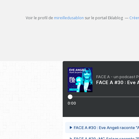
Voir le profil de
mireilledusablon
sur le portail Eklablog
Créer
FACE A - un podcast 
FACE A #30 : Eve A
0:00
FACE A #30 : Eve Angeli raconte "A
FACE A #29 : MC Solaar raconte "