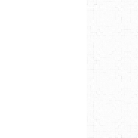
CRÈCHE
DÉCORATIONS
SAPIN
CRÈCHE
ÉGLISE
NOËL
TOIT