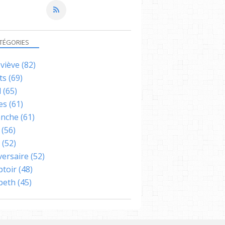
TÉGORIES
viève
(82)
ts
(69)
l
(65)
es
(61)
nche
(61)
(56)
(52)
versaire
(52)
toir
(48)
abeth
(45)