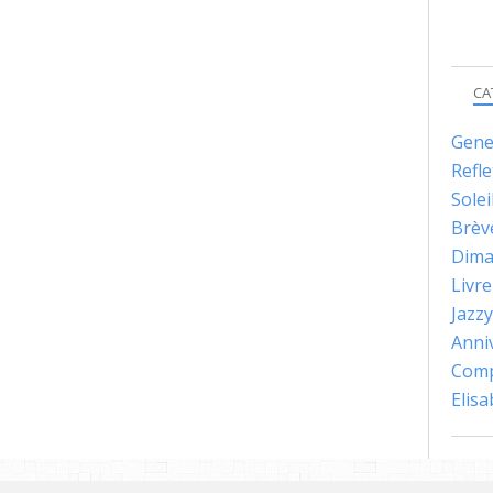
CA
Gene
Refle
Solei
Brèv
Dima
Livre
Jazzy
Anni
Comp
Elis