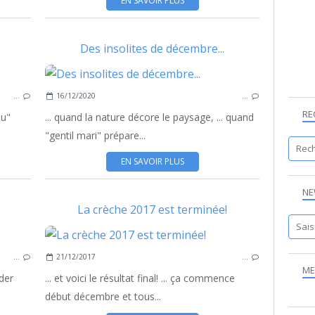
EN SAVOIR PLUS
Des insolites de décembre...
CRÈCHE
…
16/12/2020
…
JÉSUS
RE
PROVENÇALE
du"
... quand la nature décore le paysage, ... quand
"gentil mari" prépare...
EN SAVOIR PLUS
NE
La crèche 2017 est terminée!
AMIS
…
21/12/2017
…
APPEL
ME
BOULOT
der
... et voici le résultat final! ... ça commence
CRÈCHE
début décembre et tous...