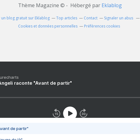
Thème Magazine © - Hébergé par
Eklablog
 un blog gratuit sur Eklablog
Top articles
Contact
Signaler un abus
Cookies et données personnelles
Préférences cookies
Purecharts
ngeli raconte "Avant de partir"
vant de partir"
Bouge de là"