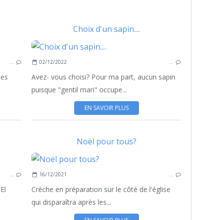
Choix d'un sapin....
CRÈCHE
…
02/12/2022
…
ÉTUDES
GENTIL MARI
les
Avez- vous choisi? Pour ma part, aucun sapin
puisque "gentil mari" occupe...
EN SAVOIR PLUS
Noël pour tous?
CADEAUX
…
16/12/2021
…
CRÈCHE
RÉVEILLON
 El
Crèche en préparation sur le côté de l'église
qui disparaîtra après les...