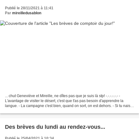
Publié le 28/11/2021 à 11:41
Par
mireilledusablon
... chut Geneviève et Mireille, ne dîtes pas que je suis là stp! -.-.-.-.-.- -
L'avantage de visiter le désert, c'est que t'as pas besoin d'apprendre la
langue. - La campagne c'est bien, quand on sort, on est dehors. - Si tu nais
en France t'es pas forcément...
Des brèves du lundi au rendez-vous...
Publié le 25/04/2021 à 10:34