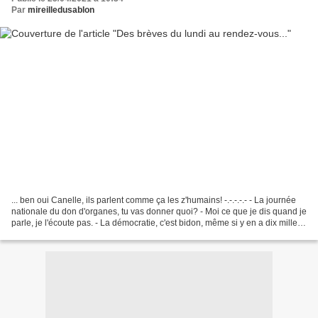
Par
mireilledusablon
... ben oui Canelle, ils parlent comme ça les z'humains! -.-.-.-.- - La journée
nationale du don d'organes, tu vas donner quoi? - Moi ce que je dis quand je
parle, je l'écoute pas. - La démocratie, c'est bidon, même si y en a dix mille
qui se présentent,...