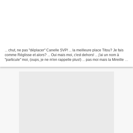
... chut, ne pas "déplacer" Canelle SVP! ... la meilleure place Titou? Je fais
comme Réglisse et alors? ... Oui mais moi, c'est dehors! ... j'ai un nom à
"particule" moi, (oups, je ne m'en rappelle plus!) ... pas moi mais la Mireille a
des pertes de mémoire......