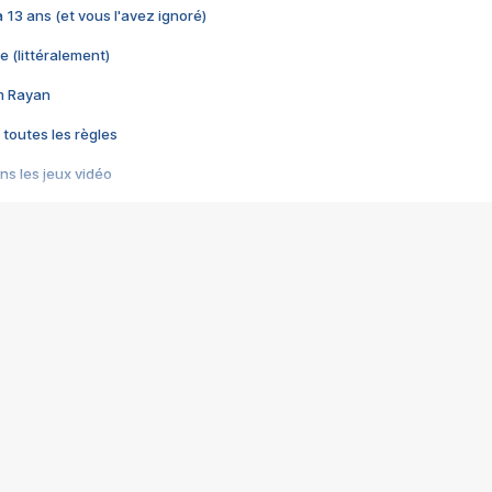
 a 13 ans (et vous l'avez ignoré)
e (littéralement)
im Rayan
 toutes les règles
s les jeux vidéo
us choquant de Rockstar ? - Le scandale BULLY
e plus moche de Steam
du RÊVE tourne au CAUCHEMAR
pendant 8 heures
it… à tort
umiliés par un jeu vidéo
ire - Final Fantasy 8
ti un empire - Age of Empires