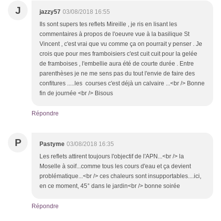
J
jazzy57
03/08/2018 16:55
Ils sont supers tes reflets Mireille , je ris en lisant les
commentaires à propos de l'oeuvre vue à la basilique St
Vincent , c'est vrai que vu comme ça on pourrait y penser . Je
crois que pour mes framboisiers c'est cuit cuit pour la gelée
de framboises , l'embellie aura été de courte durée . Entre
parenthèses je ne me sens pas du tout l'envie de faire des
confitures .....les courses c'est déjà un calvaire ...<br /> Bonne
fin de journée <br /> Bisous
Répondre
P
Pastyme
03/08/2018 16:35
Les reflets attirent toujours l'objectif de l'APN...<br /> la
Moselle à soif...comme tous les cours d'eau et ça devient
problématique...<br /> ces chaleurs sont insupportables....ici,
en ce moment, 45° dans le jardin<br /> bonne soirée
Répondre