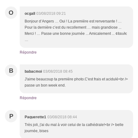
O
ocgall
03/08/2018 09:21
Bonjour d’Angers … Oui ! La première est renversante ! …
Pour la dernière c’est du recollement … mais grandiose ...
Merci ! … Passe une bonne journée ... Amicalement ... ¢ℓαυ∂є
…
Répondre
B
babacmoi
03/08/2018 08:45
J'aime beaucoup ta première photo.C'est frais et acidulé<br />
passe un bon week end.
Répondre
P
Paquerette1
03/08/2018 08:44
Très joli, j'ai du mal à voir celui de la cathédrale!<br /> belle
journée, bises