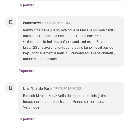
Répondre
C
calinette55
03/08/2018 21:03
bonsoir ma belle ,s'il n'y avait que la Moselle qui avait soif !
nous aussi , bizarre ta basilique , il a fait encore chaud ,
vraiment ras le bol , les enfants sont rentrés de Bayonne ,
faisait 23 , ils avaient froids , une petite laine n'était pas de
trop , contrairement à nous qui crevons sous cette chaleur ,
bonne soirée , bisous
Répondre
U
Une fleur de Paris
03/08/2018 20:23
Bonsoir Mireille,<br /> Voilà de superbes reflets, j'aime
beaucoup ton premier cliché … Bonne soirée, bises,
Véronique
Répondre