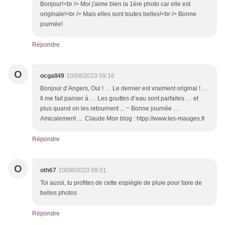
Bonjour!<br /> Moi j'aime bien la 1ère photo car elle est
originale!<br /> Mais elles sont toutes belles!<br /> Bonne
journée!
Répondre
O
ocgall49
10/08/2023 09:16
Bonjour d’Angers, Oui ! … Le dernier est vraiment original ! …
Il me fait panser à … Les gouttes d’eau sont parfaites … et
plus quand on les retournent ... ~ Bonne journée …
Amicalement … Claude Mon blog : htpp://www.les-mauges.fr
Répondre
O
oth67
10/08/2023 09:01
Toi aussi, tu profites de cette espiègle de pluie pour faire de
belles photos
Répondre