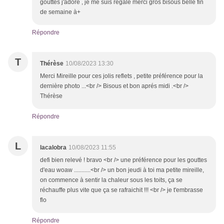
gouttes j'adore , je me suis régalé merci gros bisous belle fin
de semaine à+
Répondre
T
Thérèse
10/08/2023 13:30
Merci Mireille pour ces jolis reflets , petite préférence pour la
dernière photo ...<br /> Bisous et bon aprés midi .<br />
Thérèse
Répondre
L
lacalobra
10/08/2023 11:55
defi bien relevé ! bravo <br /> une préférence pour les gouttes
d'eau woaw ...........<br /> un bon jeudi à toi ma petite mireille,
on commence à sentir la chaleur sous les toits, ça se
réchauffe plus vite que ça se rafraichit !!! <br /> je t'embrasse
flo
Répondre