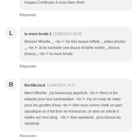
images.Continues à nous faire rêver
Répondre
L
la mure brode 2
11/08/2023 18:55
Bonsoir Mireille ,,, <br /> De très beaux reflets ,,, jolies photos
,,, <br /> Je te souhaite une douce et belle soirée,,, bisous
bisous,,, <br /> la mure brode
Répondre
B
BertilleJack
11/08/2023 14:37
Merci Mireille , j'ai beaucoup apprécié .<br /> Merci à tes
aidants pour leur participation. <br /> J'ai un coup de cœur
pour les gouttes d'eau.<br /> Hier nous avons visité un parc
aquatique ou il fait bon se ressourcer, ce sera un article à
mettre sur mon blog <br /> Bon weekend , gros bisous du
vendredi
Répondre