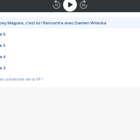
bey Maguire, c'est lui ! Rencontre avec Damien Witecka
e 6
e 5
e 4
e 3
s créatrices de la VF !
e 2
e 1
e Mektoub My Love arrive enfin ! Rencontre avec Shaïn Boumedine et Sal
i : après Toni en famille
elle réalise le bouleversant Dites lui que je l'aime