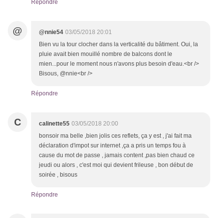
Répondre
@
@nnie54
03/05/2018 20:01
Bien vu la tour clocher dans la verticalité du bâtiment. Oui, la
pluie avait bien mouillé nombre de balcons dont le
mien...pour le moment nous n'avons plus besoin d'eau.<br />
Bisous, @nnie<br />
Répondre
C
calinette55
03/05/2018 20:00
bonsoir ma belle ,bien jolis ces reflets, ça y est , j'ai fait ma
déclaration d'impot sur internet ,ça a pris un temps fou à
cause du mot de passe , jamais content ,pas bien chaud ce
jeudi ou alors , c'est moi qui devient frileuse , bon début de
soirée , bisous
Répondre