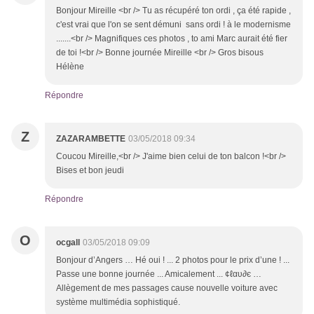
Bonjour Mireille <br /> Tu as récupéré ton ordi , ça été rapide ,
c'est vrai que l'on se sent démuni sans ordi ! à le modernisme
.......<br /> Magnifiques ces photos , to ami Marc aurait été fier
de toi !<br /> Bonne journée Mireille <br /> Gros bisous
Hélène
Répondre
Z
ZAZARAMBETTE
03/05/2018 09:34
Coucou Mireille,<br /> J'aime bien celui de ton balcon !<br />
Bises et bon jeudi
Répondre
O
ocgall
03/05/2018 09:09
Bonjour d’Angers … Hé oui ! ... 2 photos pour le prix d’une ! ...
Passe une bonne journée ... Amicalement ... ¢ℓαυ∂є …
Allègement de mes passages cause nouvelle voiture avec
système multimédia sophistiqué.