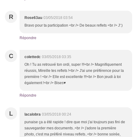
R
Rose63au
03/05/2018 03:54
Bravo pour ta participation <br /> De beaux reflets <br /> J':)
Répondre
C
colettedc
03/05/2018 03:35
Oh ! Tu as retrouvé ton ordi, super !!!<br /> Magnifiquement
réussis, Mireille tes reflets !<br /> J'ai une préférence pour la
première ! <br /> Elle est excellente !!!<br /> Bon jeudi à toi
également !<br /> Bises♥
Répondre
L
lacalobra
03/05/2018 00:24
punaise ça a été rapide ! dire que moi j'ai toujours pas fini de
sauvegarder mes documents..<br /> j'adore la première
photo, c'est ma préféré niveau reflets..<br /> bonne soirée,