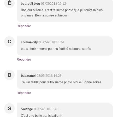
É
écureuil bleu
03/05/2018 19:12
Bonjour Mireille. C'est ta 3ème photo que je trouve la plus
originale. Bonne soirée et bisous
Répondre
C
colmar-city
03/05/2018 18:24
bons choix....merci pour ta fidélité et bonne soirée
Répondre
B
babacmoi
03/05/2018 16:28
J'ai un faible pour ta troisième photo !<br /> Bonne soirée.
Répondre
S
Solange
03/05/2018 16:01
C'est une belle participation!