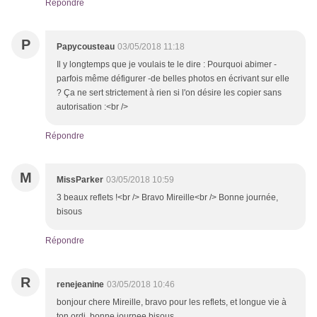
Répondre
P
Papycousteau
03/05/2018 11:18
Il y longtemps que je voulais te le dire : Pourquoi abimer -
parfois même défigurer -de belles photos en écrivant sur elle
? Ça ne sert strictement à rien si l'on désire les copier sans
autorisation :<br />
Répondre
M
MissParker
03/05/2018 10:59
3 beaux reflets !<br /> Bravo Mireille<br /> Bonne journée,
bisous
Répondre
R
renejeanine
03/05/2018 10:46
bonjour chere Mireille, bravo pour les reflets, et longue vie à
ton ordi, bonne journee bisous