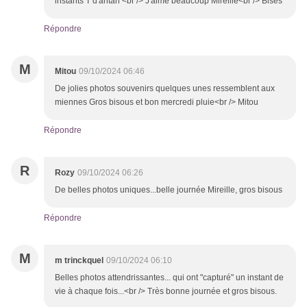
instants T d'antan <br /> J'aime beaucoup Mireille<br /> Bises
Répondre
M
Mitou
09/10/2024 06:46
De jolies photos souvenirs quelques unes ressemblent aux
miennes Gros bisous et bon mercredi pluie<br /> Mitou
Répondre
R
Rozy
09/10/2024 06:26
De belles photos uniques...belle journée Mireille, gros bisous
Répondre
M
m trinckquel
09/10/2024 06:10
Belles photos attendrissantes... qui ont "capturé" un instant de
vie à chaque fois...<br /> Très bonne journée et gros bisous.