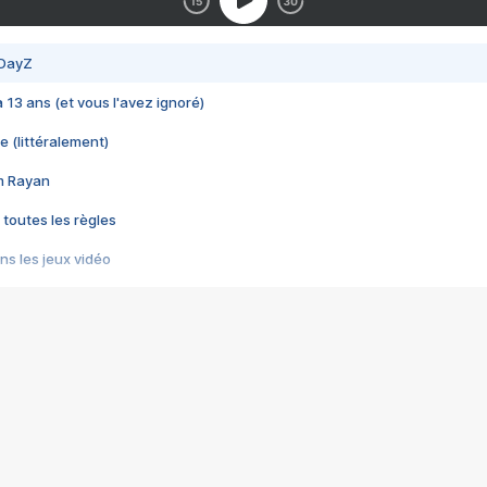
 DayZ
 a 13 ans (et vous l'avez ignoré)
e (littéralement)
im Rayan
 toutes les règles
s les jeux vidéo
us choquant de Rockstar ? - Le scandale BULLY
e plus moche de Steam
du RÊVE tourne au CAUCHEMAR
pendant 8 heures
it… à tort