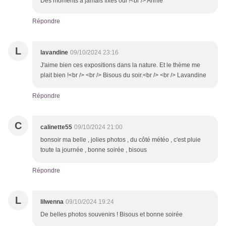
Des moments à jamais fixés oui !<br /> Annie
Répondre
L
lavandine
09/10/2024 23:16
J'aime bien ces expositions dans la nature. Et le thème me
plait bien !<br /> <br /> Bisous du soir.<br /> <br /> Lavandine
Répondre
C
calinette55
09/10/2024 21:00
bonsoir ma belle , jolies photos , du côté météo , c'est pluie
toute la journée , bonne soirée , bisous
Répondre
L
lilwenna
09/10/2024 19:24
De belles photos souvenirs ! Bisous et bonne soirée