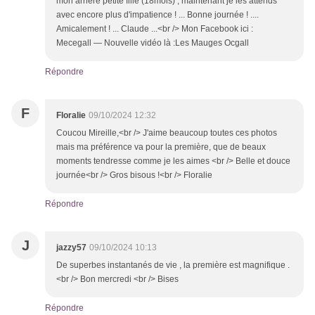
mon arrière petite fille (18mois) ; maintenant je les attends
avec encore plus d'impatience ! ... Bonne journée ! ....
Amicalement ! ... Claude ...<br /> Mon Facebook ici :
Mecegall — Nouvelle vidéo là :Les Mauges Ocgall
Répondre
F
Floralie
09/10/2024 12:32
Coucou Mireille,<br /> J'aime beaucoup toutes ces photos
mais ma préférence va pour la première, que de beaux
moments tendresse comme je les aimes <br /> Belle et douce
journée<br /> Gros bisous !<br /> Floralie
Répondre
J
jazzy57
09/10/2024 10:13
De superbes instantanés de vie , la première est magnifique .
<br /> Bon mercredi <br /> Bises
Répondre