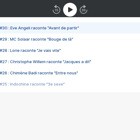
#30 : Eve Angeli raconte "Avant de partir"
#29 : MC Solaar raconte "Bouge de là"
28 : Lorie raconte "Je vais vite"
#27 : Christophe Willem raconte "Jacques a dit"
#26 : Chimène Badi raconte "Entre nous"
#25 : Indochine raconte "3e sexe"
#24 : Zaho raconte "C'est chelou"
#23 : Patrick Bruel raconte "Au café des délices"
#22 : Kyo raconte "Le chemin"
#21 : Nolwenn Leroy raconte "Cassé"