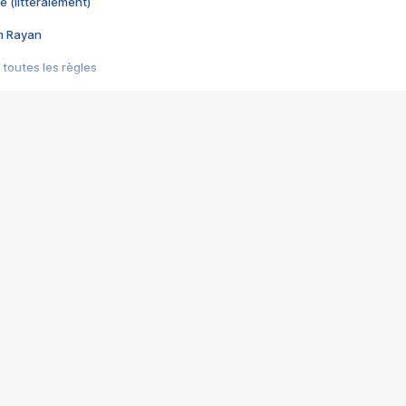
e (littéralement)
im Rayan
 toutes les règles
s les jeux vidéo
us choquant de Rockstar ? - Le scandale BULLY
e plus moche de Steam
du RÊVE tourne au CAUCHEMAR
pendant 8 heures
it… à tort
umiliés par un jeu vidéo
ire - Final Fantasy 8
ti un empire - Age of Empires
story DOFUS