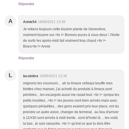
Répondre
A
Annie54
19/06/2021 13:39
Je retiens toujours cette bizarre plante de Geneviève,
vraiment bizarre oui.<br /> Bonnes puces à vous deux ! J'évite
de sortir les après-midi fait vraiment trop chaud.<br />
Bises<br /> Annie
Répondre
L
lacalobra
19/06/2021 13:36
mignons les nounours... ah la limace cellequi bouffe mes
blettes chez maman, j'ai acheté du produits à limace,sont
pénibles... les escargots aussi me rasait tout..<br /> sympa tes
petits insolites...<br /> les jeunes sont bien arrivés mais avec
quelques péripéties... des gens avaient pris leur place, ont du
prendre un autre avion, changer de terminal.. au lieu d'arriver
à 11H30 sont arrivés à midi trente.. sont àl'hotel là ... les voilà
la bas.. je suis rassurée..<br /> qu'est ce que tu dois être