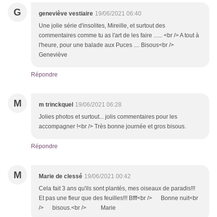
G
geneviève vestiaire
19/06/2021 06:40
Une jolie série d'insolites, Mireille, et surtout des
commentaires comme tu as l'art de les faire ...... <br /> A tout à
l'heure, pour une balade aux Puces .... Bisous<br />
Geneviève
Répondre
M
m trinckquel
19/06/2021 06:28
Jolies photos et surtout... jolis commentaires pour les
accompagner !<br /> Très bonne journée et gros bisous.
Répondre
M
Marie de clessé
19/06/2021 00:42
Cela fait 3 ans qu'ils sont plantés, mes oiseaux de paradis!!!
Et pas une fleur que des feuilles!!! Bfff<br /> Bonne nuit<br
/> bisous.<br /> Marie