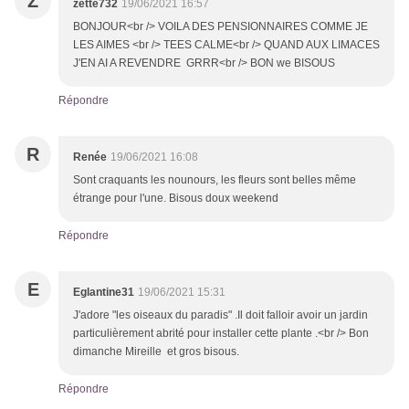
Z
zette732
19/06/2021 16:57
BONJOUR<br /> VOILA DES PENSIONNAIRES COMME JE
LES AIMES <br /> TEES CALME<br /> QUAND AUX LIMACES
J'EN AI A REVENDRE GRRR<br /> BON we BISOUS
Répondre
R
Renée
19/06/2021 16:08
Sont craquants les nounours, les fleurs sont belles même
étrange pour l'une. Bisous doux weekend
Répondre
E
Eglantine31
19/06/2021 15:31
J'adore "les oiseaux du paradis" .Il doit falloir avoir un jardin
particulièrement abrité pour installer cette plante .<br /> Bon
dimanche Mireille et gros bisous.
Répondre