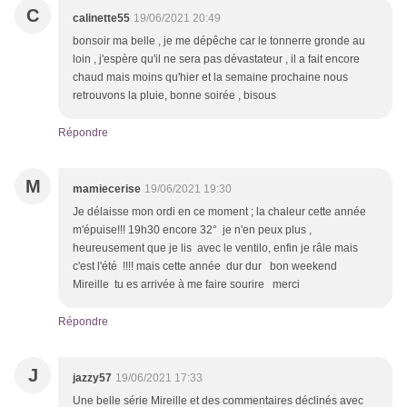
C
calinette55
19/06/2021 20:49
bonsoir ma belle , je me dépêche car le tonnerre gronde au
loin , j'espère qu'il ne sera pas dévastateur , il a fait encore
chaud mais moins qu'hier et la semaine prochaine nous
retrouvons la pluie, bonne soirée , bisous
Répondre
M
mamiecerise
19/06/2021 19:30
Je délaisse mon ordi en ce moment ; la chaleur cette année
m'épuise!!! 19h30 encore 32° je n'en peux plus ,
heureusement que je lis avec le ventilo, enfin je râle mais
c'est l'été !!!! mais cette année dur dur bon weekend
Mireille tu es arrivée à me faire sourire merci
Répondre
J
jazzy57
19/06/2021 17:33
Une belle série Mireille et des commentaires déclinés avec