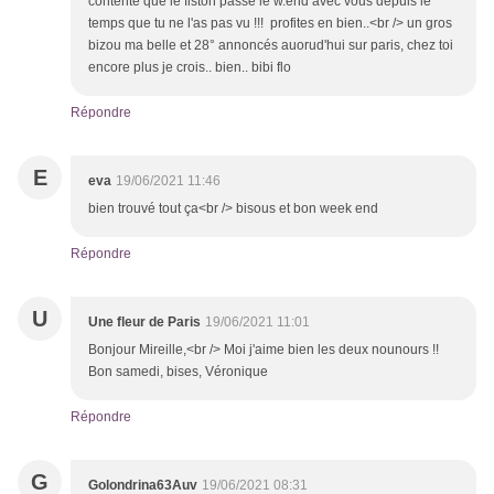
contente que le fiston passe le w.end avec vous depuis le
temps que tu ne l'as pas vu !!! profites en bien..<br /> un gros
bizou ma belle et 28° annoncés auorud'hui sur paris, chez toi
encore plus je crois.. bien.. bibi flo
Répondre
E
eva
19/06/2021 11:46
bien trouvé tout ça<br /> bisous et bon week end
Répondre
U
Une fleur de Paris
19/06/2021 11:01
Bonjour Mireille,<br /> Moi j'aime bien les deux nounours !!
Bon samedi, bises, Véronique
Répondre
G
Golondrina63Auv
19/06/2021 08:31