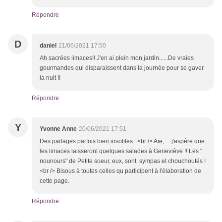
Répondre
D
daniel
21/06/2021 17:50
Ah sacrées limaces!! J'en ai plein mon jardin......De vraies
gourmandes qui disparaissent dans la journée pour se gaver
la nuit !!
Répondre
Y
Yvonne Anne
20/06/2021 17:51
Des partages parfois bien insolites...<br /> Aïe, ....j'espère que
les limaces laisseront quelques salades à Geneviève !! Les "
nounours" de Petite soeur, eux, sont sympas et chouchoutés !
<br /> Bisous à toutes celles qu participent à l'élaboration de
cette page.
Répondre