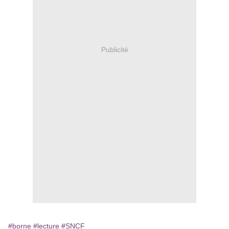
Publicité
#borne
#lecture
#SNCF