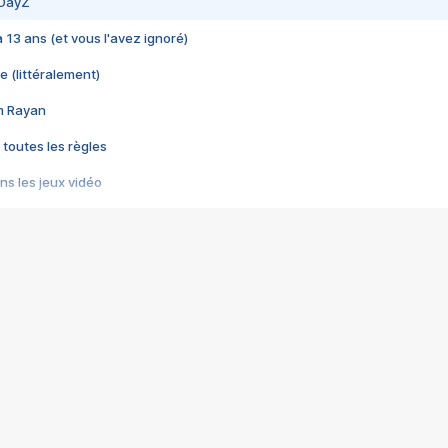
 DayZ
 a 13 ans (et vous l'avez ignoré)
e (littéralement)
im Rayan
 toutes les règles
s les jeux vidéo
us choquant de Rockstar ? - Le scandale BULLY
e plus moche de Steam
du RÊVE tourne au CAUCHEMAR
pendant 8 heures
it… à tort
umiliés par un jeu vidéo
ire - Final Fantasy 8