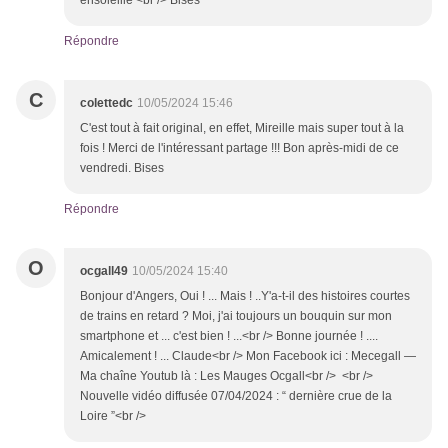
ensoleillé <br /> Bises
Répondre
C
colettedc
10/05/2024 15:46
C'est tout à fait original, en effet, Mireille mais super tout à la
fois ! Merci de l'intéressant partage !!! Bon après-midi de ce
vendredi. Bises
Répondre
O
ocgall49
10/05/2024 15:40
Bonjour d'Angers, Oui ! ... Mais ! ..Y'a-t-il des histoires courtes
de trains en retard ? Moi, j'ai toujours un bouquin sur mon
smartphone et ... c'est bien ! ...<br /> Bonne journée ! ....
Amicalement ! ... Claude<br /> Mon Facebook ici : Mecegall —
Ma chaîne Youtub là : Les Mauges Ocgall<br /> <br />
Nouvelle vidéo diffusée 07/04/2024 : “ dernière crue de la
Loire ”<br />