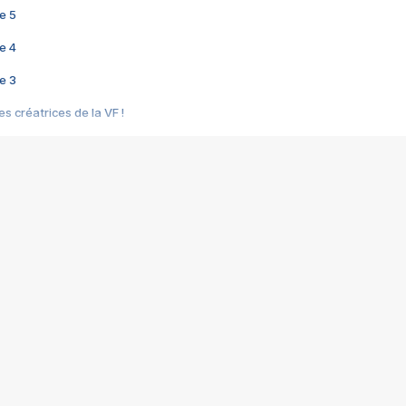
e 5
e 4
e 3
s créatrices de la VF !
e 2
e 1
e Mektoub My Love arrive enfin ! Rencontre avec Shaïn Boumedine et Sal
i : après Toni en famille
elle réalise le bouleversant Dites lui que je l'aime
ais ! Rencontre autour de Vie privée de Rebecca Zlotowski
 de Marguerite, Grave... Rencontre avec Ella Rumpf
 Les Rêveurs, un film intime sur la santé mentale