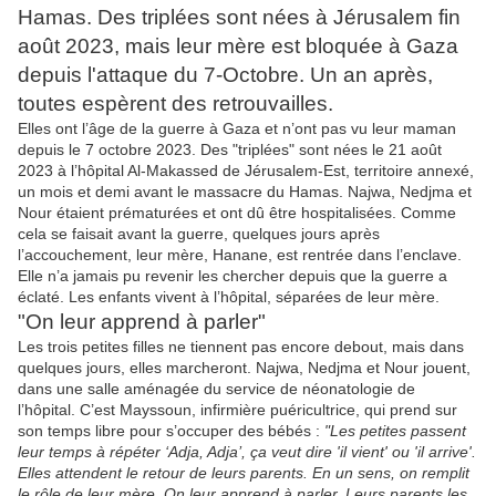
Hamas. Des triplées sont nées à Jérusalem fin
août 2023, mais leur mère est bloquée à Gaza
depuis l'attaque du 7-Octobre. Un an après,
toutes espèrent des retrouvailles.
Elles ont l’âge de la guerre à Gaza et n’ont pas vu leur maman
depuis le 7 octobre 2023. Des "triplées" sont nées le 21 août
2023 à l’hôpital Al-Makassed de Jérusalem-Est, territoire annexé,
un mois et demi avant le massacre du Hamas. Najwa, Nedjma et
Nour étaient prématurées et ont dû être hospitalisées. Comme
cela se faisait avant la guerre, quelques jours après
l’accouchement, leur mère, Hanane, est rentrée dans l’enclave.
Elle n’a jamais pu revenir les chercher depuis que la guerre a
éclaté. Les enfants vivent à l’hôpital, séparées de leur mère.
"On leur apprend à parler"
Les trois petites filles ne tiennent pas encore debout, mais dans
quelques jours, elles marcheront. Najwa, Nedjma et Nour jouent,
dans une salle aménagée du service de néonatologie de
l’hôpital. C’est Mayssoun, infirmière puéricultrice, qui prend sur
son temps libre pour s’occuper des bébés :
"Les petites passent
leur temps à répéter ‘Adja, Adja’, ça veut dire 'il vient' ou 'il arrive'.
Elles attendent le retour de leurs parents. En un sens, on remplit
le rôle de leur mère. On leur apprend à parler. Leurs parents les