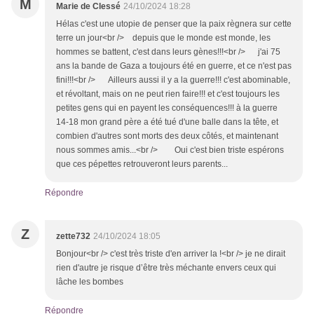
M
Marie de Clessé
24/10/2024 18:28
Hélas c'est une utopie de penser que la paix règnera sur cette
terre un jour<br /> depuis que le monde est monde, les
hommes se battent, c'est dans leurs gènes!!!<br /> j'ai 75
ans la bande de Gaza a toujours été en guerre, et ce n'est pas
fini!!!<br /> Ailleurs aussi il y a la guerre!!! c'est abominable,
et révoltant, mais on ne peut rien faire!!! et c'est toujours les
petites gens qui en payent les conséquences!!! à la guerre
14-18 mon grand père a été tué d'une balle dans la tête, et
combien d'autres sont morts des deux côtés, et maintenant
nous sommes amis...<br /> Oui c'est bien triste espérons
que ces pépettes retrouveront leurs parents...
Répondre
Z
zette732
24/10/2024 18:05
Bonjour<br /> c'est très triste d'en arriver la !<br /> je ne dirait
rien d'autre je risque d’être très méchante envers ceux qui
lâche les bombes
Répondre