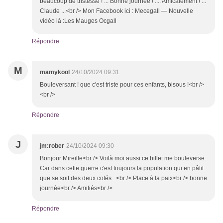
beaucoup de tristesse ! ... Bonne journée ! .... Amicalement ! ...
Claude ...<br /> Mon Facebook ici : Mecegall — Nouvelle
vidéo là :Les Mauges Ocgall
Répondre
M
mamykool
24/10/2024 09:31
Bouleversant ! que c'est triste pour ces enfants, bisous !<br />
<br />
Répondre
J
jm:rober
24/10/2024 09:30
Bonjour Mireille<br /> Voilà moi aussi ce billet me bouleverse.
Car dans cette guerre c'est toujours la population qui en pâtit
que se soit des deux cotés . <br /> Place à la paix<br /> bonne
journée<br /> Amitiés<br />
Répondre