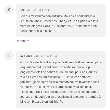
Z
Zoe
24/10/2024 12:01
Ben oui,c'est humainement triste.Mais rlles sonttraitees a
Jerusalem.<br /> Les bebes Bibas,2 et 5 ans, pris avec leur
mere en otagesa Gaza,le 7 octobre 2023- aimeraient bien
aussi rentrer a la maison.
Répondre
L
lacalobra
24/10/2024 11:34
ah oui c'est déchirant et le pire c'est que c''est de plus en plus
fréquent partout , ça fait peur , on a été tranquille trop
longtemps c'etait de courte durée au final pour nos jeunes
l'avenir n'est pas radieux du tout ....<br /> ces pauvres
gamines , je ne sais pas si la maman pourra revoir ses filles
en tout cas de quoi avoir les larmes aux yeux ma petite
mireille que c'est triste ces guerres ....<br /> je file en grande
courses en debut d'am un gros bizou et une bonne journée à
toi je t'embrasse bien fort, bibi flo