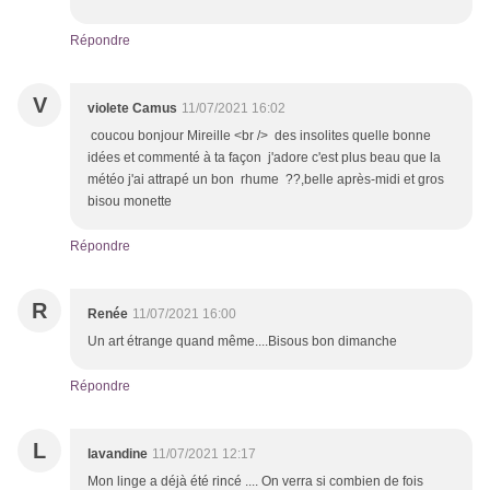
Répondre
V
violete Camus
11/07/2021 16:02
coucou bonjour Mireille <br /> des insolites quelle bonne
idées et commenté à ta façon j'adore c'est plus beau que la
météo j'ai attrapé un bon rhume ??,belle après-midi et gros
bisou monette
Répondre
R
Renée
11/07/2021 16:00
Un art étrange quand même....Bisous bon dimanche
Répondre
L
lavandine
11/07/2021 12:17
Mon linge a déjà été rincé .... On verra si combien de fois