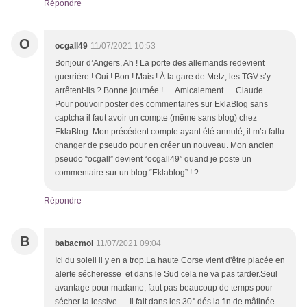
Répondre
O
ocgall49
11/07/2021 10:53
Bonjour d’Angers, Ah ! La porte des allemands redevient
guerrière ! Oui ! Bon ! Mais ! À la gare de Metz, les TGV s’y
arrêtent-ils ? Bonne journée ! … Amicalement … Claude ...
Pour pouvoir poster des commentaires sur EklaBlog sans
captcha il faut avoir un compte (même sans blog) chez
EklaBlog. Mon précédent compte ayant été annulé, il m’a fallu
changer de pseudo pour en créer un nouveau. Mon ancien
pseudo “ocgall” devient “ocgall49” quand je poste un
commentaire sur un blog “Eklablog” ! ?...
Répondre
B
babacmoi
11/07/2021 09:04
Ici du soleil il y en a trop.La haute Corse vient d'être placée en
alerte sécheresse et dans le Sud cela ne va pas tarder.Seul
avantage pour madame, faut pas beaucoup de temps pour
sécher la lessive......Il fait dans les 30° dés la fin de mâtinée.