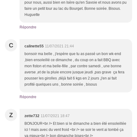
pour nous, aussi bien en Isère qu'en Savoie et nous avons pu
faire un petit tour au lac du Bourget. Bonne soirée. Bisous.
Huguette
Répondre
C
calinette55
11/07/2021 21:44
bonsoir ma belle , j'espère que tu as passé un bon wk-end
,bien ensoleillé ce dimanche , du coup on a fait BBQ avec
mon fiston et ma belle-fille , par contre samedi , une bonne
averse ,et de la pluie encore jusque jeudi ,pas grave ça fera
pousser les girolles ,déjà fait 6 kgs en 2 jours ,j'en ai fait
profité quelques uns , bonne soirée , bisous
Répondre
Z
zette732
11/07/2021 18:47
BONJOUR<br /> Et bien si le dimanche a bien été ensoleillée
ici ! mais avec du vent froid <br /> se soir le vent ai tombé ça
va mieux<br /> bon dimanche bises<br />