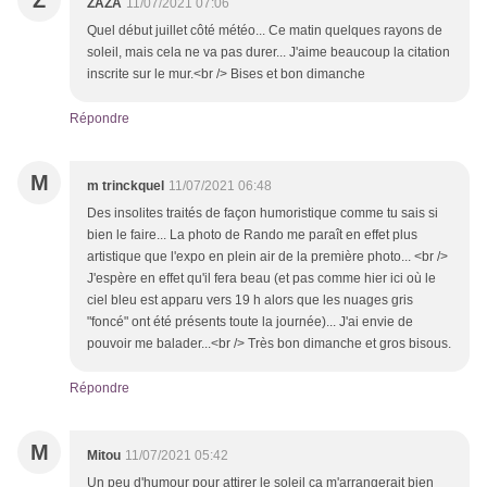
Z
ZAZA
11/07/2021 07:06
Quel début juillet côté météo... Ce matin quelques rayons de
soleil, mais cela ne va pas durer... J'aime beaucoup la citation
inscrite sur le mur.<br /> Bises et bon dimanche
Répondre
M
m trinckquel
11/07/2021 06:48
Des insolites traités de façon humoristique comme tu sais si
bien le faire... La photo de Rando me paraît en effet plus
artistique que l'expo en plein air de la première photo... <br />
J'espère en effet qu'il fera beau (et pas comme hier ici où le
ciel bleu est apparu vers 19 h alors que les nuages gris
"foncé" ont été présents toute la journée)... J'ai envie de
pouvoir me balader...<br /> Très bon dimanche et gros bisous.
Répondre
M
Mitou
11/07/2021 05:42
Un peu d'humour pour attirer le soleil ça m'arrangerait bien