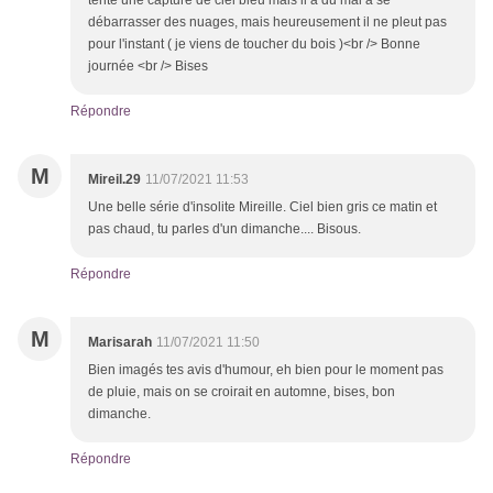
tenté une capture de ciel bleu mais il a du mal à se
débarrasser des nuages, mais heureusement il ne pleut pas
pour l'instant ( je viens de toucher du bois )<br /> Bonne
journée <br /> Bises
Répondre
M
Mireil.29
11/07/2021 11:53
Une belle série d'insolite Mireille. Ciel bien gris ce matin et
pas chaud, tu parles d'un dimanche.... Bisous.
Répondre
M
Marisarah
11/07/2021 11:50
Bien imagés tes avis d'humour, eh bien pour le moment pas
de pluie, mais on se croirait en automne, bises, bon
dimanche.
Répondre