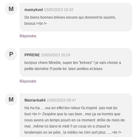
M
mamykool
15/05/2023 10:32
De biens bonnes brèves encore qui donnent le sourire,
bisous !<br />
Répondre
P
PPRENE
15/05/2023 10:24
bonjour chere Mireille, super tes "brèves" ! je vais choisir a
petite dernière !!! porte toi bien amities et bises
Répondre
M
Matriarka64
15/05/2023 09:47
Ha ha ha .... oui en effet ton retour t'a inspiré pas mal du
tout <br /> J'espère que tu vas bien , moi ça va hormis que
nous avons un temps pourri en ce moment drôle de mois de
mai , même ici dans le midi !! un coup on a chaud le
lendemain on se pèle , la météo ne s'en sort plus ......<br />