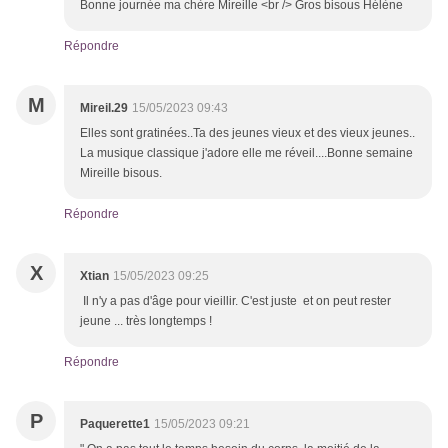
Bonne journée ma chère Mireille <br /> Gros bisous Hélène
Répondre
M
Mireil.29
15/05/2023 09:43
Elles sont gratinées..Ta des jeunes vieux et des vieux jeunes..
La musique classique j'adore elle me réveil....Bonne semaine
Mireille bisous.
Répondre
X
Xtian
15/05/2023 09:25
Il n'y a pas d'âge pour vieillir. C'est juste et on peut rester
jeune ... très longtemps !
Répondre
P
Paquerette1
15/05/2023 09:21