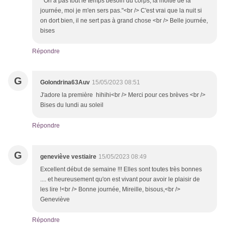
" On a pas tout le temps besoin du corps, la moitié de la
journée, moi je m'en sers pas."<br /> C'est vrai que la nuit si
on dort bien, il ne sert pas à grand chose <br /> Belle journée,
bises
Répondre
G
Golondrina63Auv
15/05/2023 08:51
J'adore la première hihihi<br /> Merci pour ces brèves <br />
Bises du lundi au soleil
Répondre
G
geneviève vestiaire
15/05/2023 08:49
Excellent début de semaine !!! Elles sont toutes très bonnes
.... et heureusement qu'on est vivant pour avoir le plaisir de
les lire !<br /> Bonne journée, Mireille, bisous,<br />
Geneviève
Répondre