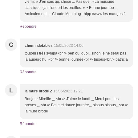
vieillir. » J’en sais qq. chose ... Pas que : «La musique
classique, ça m'endort les oreilles. » ~ Bonne journée …
Amicalement … Claude Mon blog : htpp://www.les-mauges.fr
Répondre
C
chemindetables
15/05/2023 14:06
toujours très sympa<br /> ben oui quoi...sinon je ne serai pas
là aujourd'hui <br /> bonne journée<br /> bisous<br /> patricia
Répondre
L
la mure brode 2
15/05/2023 12:21
Bonjour Mireille ,,, <br /> J'aime le lundi ,,, Merci pour tes
brèves ,,, <br /> Belle et douce journée,,, bisous bisous,,,<br />
la mure brode
Répondre