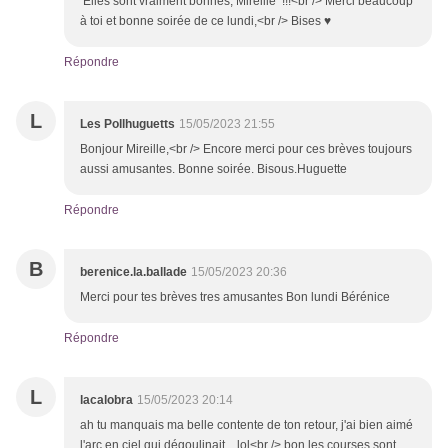
Elles sont vraiment bonnes, Mireille !!!<br /> Merci beaucoup
à toi et bonne soirée de ce lundi,<br /> Bises ♥
Répondre
L
Les Pollhuguetts
15/05/2023 21:55
Bonjour Mireille,<br /> Encore merci pour ces brèves toujours
aussi amusantes. Bonne soirée. Bisous.Huguette
Répondre
B
berenice.la.ballade
15/05/2023 20:36
Merci pour tes brèves tres amusantes Bon lundi Bérénice
Répondre
L
lacalobra
15/05/2023 20:14
ah tu manquais ma belle contente de ton retour, j'ai bien aimé
l'arc en ciel qui dégoulinait .. lol<br /> bon les courses sont