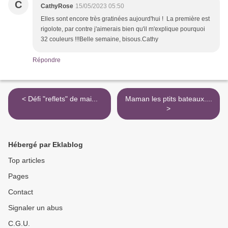
C
CathyRose
15/05/2023 05:50
Elles sont encore très gratinées aujourd'hui ! La première est
rigolote, par contre j'aimerais bien qu'il m'explique pourquoi
32 couleurs !!!Belle semaine, bisous.Cathy
Répondre
< Défi "reflets" de mai...
Maman les ptits bateaux....
>
Hébergé par Eklablog
Top articles
Pages
Contact
Signaler un abus
C.G.U.