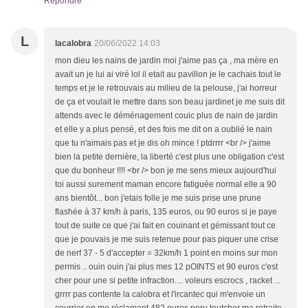
Répondre
L
lacalobra
20/06/2022 14:03
mon dieu les nains de jardin moi j'aime pas ça , ma mère en
avait un je lui ai viré lol il etait au pavillon je le cachais tout le
temps et je le retrouvais au milieu de la pelouse, j'ai horreur
de ça et voulait le mettre dans son beau jardinet je me suis dit
attends avec le déménagement couic plus de nain de jardin
et elle y a plus pensé, et des fois me dit on a oublié le nain
que tu n'aimais pas et je dis oh mince ! ptdrrrr <br /> j'aime
bien la petite dernière, la liberté c'est plus une obligation c'est
que du bonheur !!!! <br /> bon je me sens mieux aujourd'hui
toi aussi surement maman encore fatiguée normal elle a 90
ans bientôt... bon j'etais folle je me suis prise une prune
flashée à 37 km/h à paris, 135 euros, ou 90 euros si je paye
tout de suite ce que j'ai fait en couinant et gémissant tout ce
que je pouvais je me suis retenue pour pas piquer une crise
de nerf 37 - 5 d'accepter = 32km/h 1 point en moins sur mon
permis .. ouin ouin j'ai plus mes 12 pOINTS et 90 euros c'est
cher pour une si petite infraction.... voleurs escrocs , racket ...
grrrr pas contente la calobra et l'ircantec qui m'envoie un