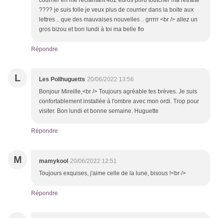
courrier en me réclamant 482 euros poru toutcher ma retraite
???? je suis folle je veux plus de courrier dans la boite aux
lettres .. que des mauvaises nouvelles .. grrrrr <br /> allez un
gros bizou et bon lundi à toi ma belle flo
Répondre
L
Les Pollhuguetts
20/06/2022 13:56
Bonjour Mireille,<br /> Toujours agréable tes brèves. Je suis
confortablement installée à l'ombre avec mon ordi. Trop pour
visiter. Bon lundi et bonne semaine. Huguette
Répondre
M
mamykool
20/06/2022 12:51
Toujours exquises, j'aime celle de la lune, bisous !<br />
Répondre