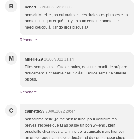
B
bebert33
20/06/2022 21:36
bonsoir Mireille , ah oui vraiment très droles ces phrases et la
photo hi hi hi j'ai cliqué ... il y en a un certain nombre hi hi
merci coucou à Rando gros bisous a+
Répondre
M
Mireille.29
20/06/2022 21:14
Elles sont pas mal. Que de nains, c'est une manif. Je prépare
doucement la chambre des invités... Douce semaine Mireille
bisous.
Répondre
C
calinette55
20/06/2022 20:47
bonsoir ma belle ,j'aime bien le lundi pour venir lire tes
brèves, j'espère que tu as passé un bon wk-end , bien
ensoleillé chez nous à la limite de la canicule mais hier soir
un gros orage mais pas de dégâts , et du coup grosse chute