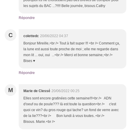
pourquoi ils ne choisissent pas des brèves de comptoir pour
les sujets du BAC ...?!!!! Belle journée, bisous.Cathy
Répondre
C
colettedc
20/06/2022 04:37
Bonjour Mireille,<br /> Tout à fait super !!! <br /> Comment ça,
la lune est aussi toute proche de moi ; elle me regarde dans
mon lit ... oui, oui ...<br /> Merci et bonne semaine,<br />
Bises ♥
Répondre
M
Marie de Clessé
20/06/2022 00:25
Elles sont encore gratinées cette semaine!!!<br /> ADN
d'oeuf ou de poule??? là est toute la question<br /> c'est
quoi ce vin? du gros rouge qui tache? un fond de verre avec
de la lie???<br /> Bon lundi à vous toutes..<br />
Bisous. Marie.<br />