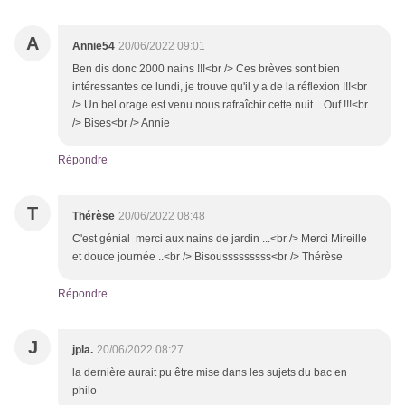
A
Annie54
20/06/2022 09:01
Ben dis donc 2000 nains !!!<br /> Ces brèves sont bien
intéressantes ce lundi, je trouve qu'il y a de la réflexion !!!<br
/> Un bel orage est venu nous rafraîchir cette nuit... Ouf !!!<br
/> Bises<br /> Annie
Répondre
T
Thérèse
20/06/2022 08:48
C'est génial merci aux nains de jardin ...<br /> Merci Mireille
et douce journée ..<br /> Bisousssssssss<br /> Thérèse
Répondre
J
jpla.
20/06/2022 08:27
la dernière aurait pu être mise dans les sujets du bac en
philo