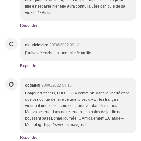
Belle journée de lundi, ici on respire depuis hier. Ma petite
fille est repartie hier elle aura connu la 1ère canicule de sa
vie;<br /> Bises
Répondre
C
claudeleloire
20/06/2022 09:18
j'arrive décrocher la lune !<br /> amitié .
Répondre
O
ocgall49
20/06/2022 09:10
Bonjour d’Angers, Oui ! … «La contrainte dans la liberté c'est
que t'es obligé de faire ce que tu veux.» Et, les français
viennent une fois encore de le prouver dans les urnes ...
Mauvaise terre dans notre terrain ; les nains de jardin ne
poussent pas ! Bonne journée … Amicalement ...Claude –
Mon blog : htpp://www.les-mauges.fr
Répondre