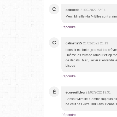
C
colettedc
21/02/2022 22:14
Merci Mireille,<br /> Elles sont vr
Répondre
C
calinette55
21/02/2022 21:13
bonsoir ma belle ,pas mal tes brèves ,
, même les feux de l'amour et top mod
de dégâts , hier , j'ai vu et entendu 
bisous
Répondre
É
écureuil bleu
21/02/2022 19:31
Bonsoir Mireille. Comme toujours elle
ne veut pas vivre 1000 ans. Bonne s
Répondre