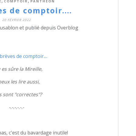
,
,
E
COMPTOIR
PANTHÉON
s de comptoir....
20 FÉVRIER 2022
dusablon et publié depuis Overblog
tu es sûre la Mireille,
peux les lire aussi,
s sont "correctes"?
-.-.-.-.-.-
pas, c'est du bavardage inutile!