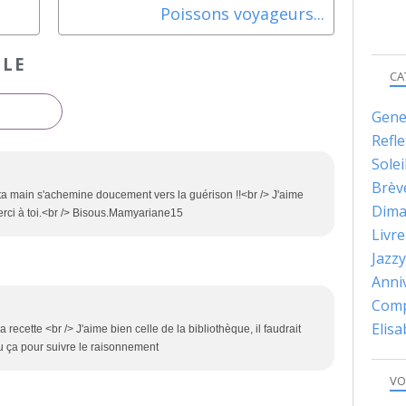
Poissons voyageurs...
CLE
CA
Gene
Refle
Solei
Brèv
 ta main s'achemine doucement vers la guérison !!<br /> J'aime
Dima
rci à toi.<br /> Bisous.Mamyariane15
Livre
Jazzy
Anni
Comp
Elis
 recette <br /> J'aime bien celle de la bibliothèque, il faudrait
u ça pour suivre le raisonnement
VO