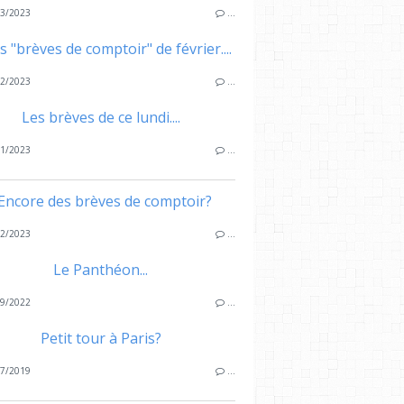
3/2023
…
s "brèves de comptoir" de février....
2/2023
…
Les brèves de ce lundi....
1/2023
…
..Encore des brèves de comptoir?
2/2023
…
Le Panthéon...
9/2022
…
Petit tour à Paris?
7/2019
…