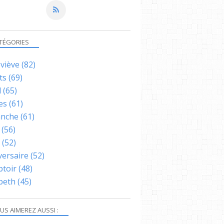
TÉGORIES
viève
(82)
ts
(69)
l
(65)
es
(61)
nche
(61)
(56)
(52)
versaire
(52)
toir
(48)
abeth
(45)
US AIMEREZ AUSSI :