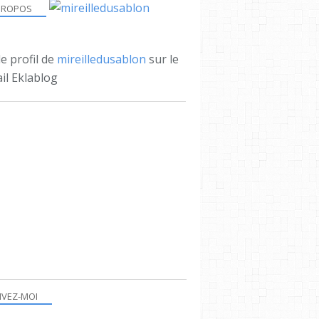
PROPOS
le profil de
mireilledusablon
sur le
il Eklablog
IVEZ-MOI