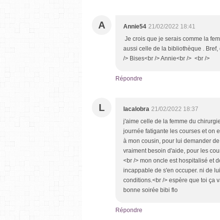
A
Annie54
21/02/2022 18:41
Je crois que je serais comme la femme 
aussi celle de la bibliothèque . Bref
/> Bises<br /> Annie<br /> <br />
Répondre
L
lacalobra
21/02/2022 18:37
j'aime celle de la femme du chirurgie
journée fatigante les courses et on 
à mon cousin, pour lui demander de m
vraiment besoin d'aide, pour les cour
<br /> mon oncle est hospitalisé et
incappable de s'en occuper. ni de lui 
conditions.<br /> espère que toi ça 
bonne soirée bibi flo
Répondre