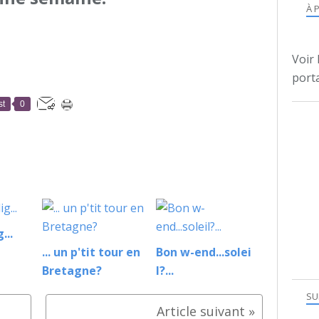
À 
Voir 
porta
st
0
...
... un p'tit tour en
Bon w-end...solei
Bretagne?
l?...
SU