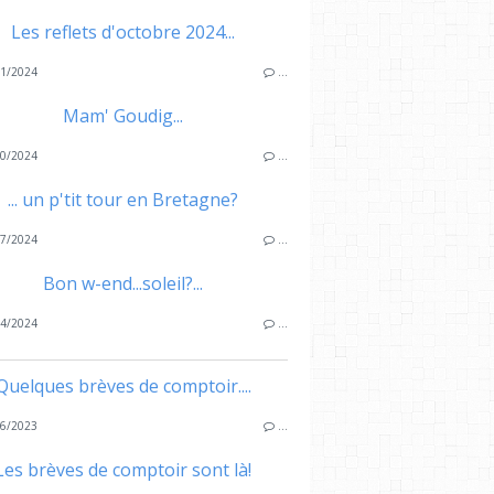
Les reflets d'octobre 2024...
1/2024
…
Mam' Goudig...
0/2024
…
... un p'tit tour en Bretagne?
7/2024
…
Bon w-end...soleil?...
4/2024
…
Quelques brèves de comptoir....
6/2023
…
Les brèves de comptoir sont là!