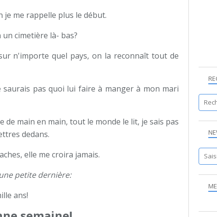
in je me rappelle plus le début.
 un cimetière là- bas?
sur n'importe quel pays, on la reconnaît tout de
RE
je saurais pas quoi lui faire à manger à mon mari
se de main en main, tout le monde le lit, je sais pas
NE
ettres dedans.
 vaches, elle me croira jamais.
t une petite dernière:
ME
ille ans!
ne semaine!