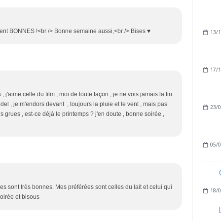
aiment BONNES !<br /> Bonne semaine aussi,<br /> Bises ♥
13/1
17/1
 j'aime celle du film , moi de toute façon , je ne vois jamais la fin
el , je m'endors devant , toujours la pluie et le vent , mais pas
23/0
les grues , est-ce déjà le printemps ? j'en doute , bonne soirée ,
05/0
s sont très bonnes. Mes préférées sont celles du lait et celui qui
18/0
oirée et bisous