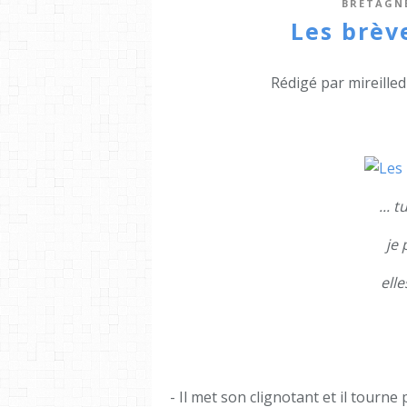
BRETAGN
Les brève
Rédigé par mireille
... 
je 
elle
- Il met son clignotant et il tourne 