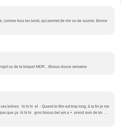
cle, comme tous les lundi, qui permet de rire ou de sourire. Bonne
erlingot ou de la brique! MDR....Bisous douce semaine
ces brèves hi hi hi et - Quand le film est trop long, à la fin je me
 pas que ça hi hi hi gros bisous bel am a + prend soin de toi ...