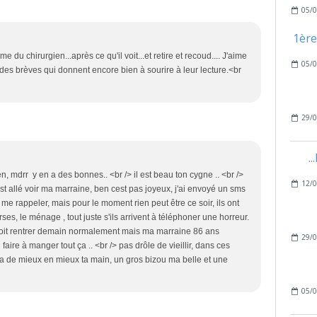
05/0
1ère
du chirurgien...après ce qu'il voit...et retire et recoud.... J'aime
05/0
, des brèves qui donnent encore bien à sourire à leur lecture.<br
29/0
.
n, mdrr y en a des bonnes.. <br /> il est beau ton cygne .. <br />
12/0
est allé voir ma marraine, ben cest pas joyeux, j'ai envoyé un sms
e rappeler, mais pour le moment rien peut être ce soir, ils ont
ses, le ménage , tout juste s'ils arrivent à téléphoner une horreur.
 doit rentrer demain normalement mais ma marraine 86 ans
29/0
faire à manger tout ça .. <br /> pas drôle de vieillir, dans ces
va de mieux en mieux ta main, un gros bizou ma belle et une
05/0