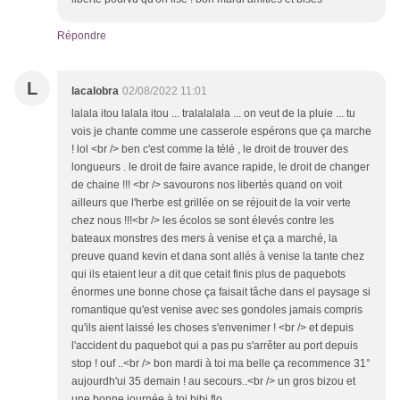
Répondre
L
lacalobra
02/08/2022 11:01
lalala itou lalala itou ... tralalalala ... on veut de la pluie ... tu
vois je chante comme une casserole espérons que ça marche
! lol <br /> ben c'est comme la télé , le droit de trouver des
longueurs . le droit de faire avance rapide, le droit de changer
de chaine !!! <br /> savourons nos libertés quand on voit
ailleurs que l'herbe est grillée on se réjouit de la voir verte
chez nous !!!<br /> les écolos se sont élevés contre les
bateaux monstres des mers à venise et ça a marché, la
preuve quand kevin et dana sont allés à venise la tante chez
qui ils etaient leur a dit que cetait finis plus de paquebots
énormes une bonne chose ça faisait tâche dans el paysage si
romantique qu'est venise avec ses gondoles jamais compris
qu'ils aient laissé les choses s'envenimer ! <br /> et depuis
l'accident du paquebot qui a pas pu s'arrêter au port depuis
stop ! ouf ..<br /> bon mardi à toi ma belle ça recommence 31°
aujourdh'ui 35 demain ! au secours..<br /> un gros bizou et
une bonne journée à toi bibi flo.