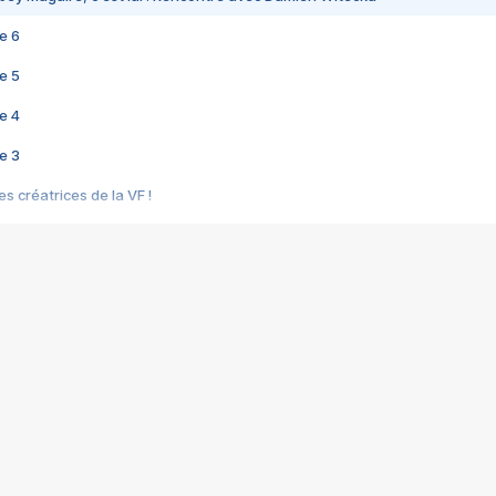
e 6
e 5
e 4
e 3
s créatrices de la VF !
e 2
e 1
e Mektoub My Love arrive enfin ! Rencontre avec Shaïn Boumedine et Sal
i : après Toni en famille
elle réalise le bouleversant Dites lui que je l'aime
ais ! Rencontre autour de Vie privée de Rebecca Zlotowski
 de Marguerite, Grave... Rencontre avec Ella Rumpf