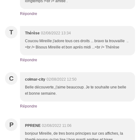
longtemps !<br /> amitié .
Répondre
T
Thérèse
02/08/2022 13:34
Coucou Mireille j'adore tous ces droits ... bravo ta trouvaille ..
<br /> Bisous Mireille et bon aprés midi ...<br /> Thérèse
Répondre
C
colmar-city
02/08/2022 12:50
Belle découverte, j'aime beaucoup. Je te souhaite une belle
et bonne semaine.
Répondre
P
PPRENE
02/08/2022 11:06
bonjour Mireille, de tres bons principes sur ces affiches, la
liberté pourvu qu'on lise ! bon mardi amities et bises