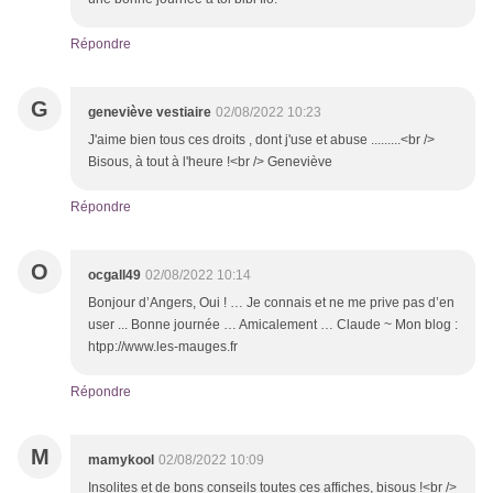
Répondre
G
geneviève vestiaire
02/08/2022 10:23
J'aime bien tous ces droits , dont j'use et abuse .........<br />
Bisous, à tout à l'heure !<br /> Geneviève
Répondre
O
ocgall49
02/08/2022 10:14
Bonjour d’Angers, Oui ! … Je connais et ne me prive pas d’en
user ... Bonne journée … Amicalement … Claude ~ Mon blog :
htpp://www.les-mauges.fr
Répondre
M
mamykool
02/08/2022 10:09
Insolites et de bons conseils toutes ces affiches, bisous !<br />