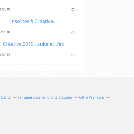
6/2018
…
Insolites à Créativa....
2/2018
…
Créativa 2015... suite et ..fin!
2/2015
…
C.G.U.
Rémunération en droits d'auteur
Offre Premium