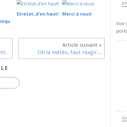
À 
Etretat..d'en haut!
Merci à vous!
oniqu
Voir 
porta
Quand les hospitaliers s'y mettent....
Oh la météo, faut réagir....
CLE
SU