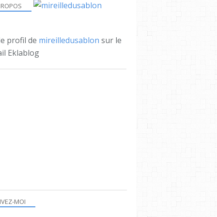
PROPOS
le profil de
mireilledusablon
sur le
il Eklablog
IVEZ-MOI