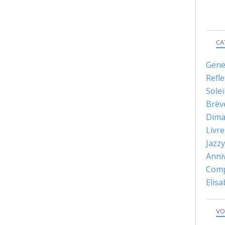
CA
Gene
Refle
Solei
Brèv
Dima
Livre
Jazzy
Anni
Comp
Elis
VO