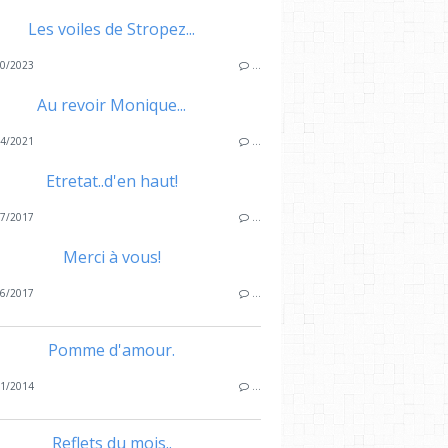
Les voiles de Stropez...
0/2023
…
Au revoir Monique...
4/2021
…
Etretat..d'en haut!
7/2017
…
Merci à vous!
6/2017
…
Pomme d'amour.
1/2014
…
Reflets du mois..