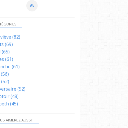
TÉGORIES
viève
(82)
ts
(69)
l
(65)
es
(61)
nche
(61)
(56)
(52)
versaire
(52)
toir
(48)
abeth
(45)
US AIMEREZ AUSSI :