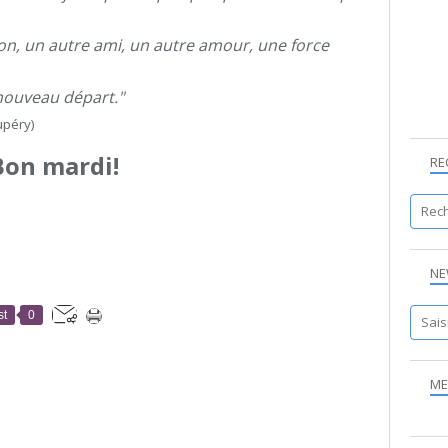
ion, un autre ami, un autre amour, une force
 nouveau départ."
xupéry)
Bon mardi!
RE
NE
st
0
ME