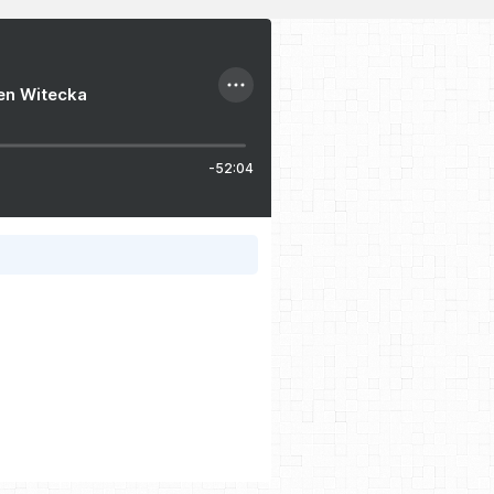
ien Witecka
-52:04