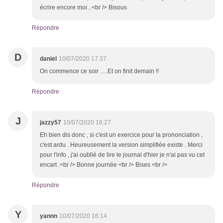
écrire encore moi...<br /> Bisous
Répondre
D
daniel
10/07/2020 17:37
On commence ce soir .....Et on finit demain !!
Répondre
J
jazzy57
10/07/2020 16:27
Eh bien dis donc , si c'est un exercice pour la prononciation ,
c'est ardu . Heureusement la version simplifiée existe . Merci
pour l'info , j'ai oublié de lire le journal d'hier je n'ai pas vu cet
encart .<br /> Bonne journée <br /> Bises <br />
Répondre
Y
yannn
10/07/2020 16:14