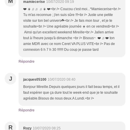
M
mamiecerise
10/07/2020 09:19
❤️ ☀️ ♫ ♫ ♫ ☀️ ❤️<br /> Coucou c'est moi...*Mamiecerise<br />
Tu m'as reconnue ; j'en suis sûre !!!<br /> Juste une petite
visite sur ton bel univers☘️<br /> Je fais mon tour , et je te
souhaite<br /> Une agréable journée ☀️ en ce vendredi<br />
Ainsi qu'un excellent weekend Mireille<br /> Jallen arrive
tout à l'heure jusqu'à dimanche <br /> Bisous~ ❤️ ♫ ❤️ ton
amie MDR avec ce nom Ceret VA PLUS VITE<br /> Pas de
connexion 6 h 7 h 30 !!!!!!! Du coup je passe tard
Répondre
J
jacques05100
10/07/2020 08:40
Bonjour Mireille.Depuis quelques jours il fait beau temps, et il
faut espérer que ça dure tout le week-end que je te souhaite
agréable.Bisous de nous deux.A Lundi.<br />
Répondre
R
Rozy
10/07/2020 08:25