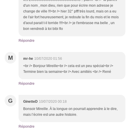
d'un nom , mon dieu, rien que pour écrire mon adresse je
change de ville !!!<br /> hier 32° pfff très lourd, mais on a eu
de l'air fort heureusement, je redoute la fin du mois et le mois
d'aout parait t-il torride !!!!<br /> je t'embrasse ma belle , un
bon vendredi à toi bibi flo
Répondre
M
mr-he
10/07/2020 01:56
<br /> Bonjour Mireille<br /> cela est un peu spécial<br />
Termine bien la semaine<br /> Avec amitiés <br /> René
Répondre
G
GinetteD
10/07/2020 00:18
Bonsoir Mireille. À la longue on pourrait apprendre à le dire,
mais l’écrire est une autre histoire.
Répondre