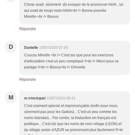
Chirac avait sûrement dû essayer de le prononcer hihih , lui
qui usait de longs mots hihihi<br /> Bonne journée
Mireille <br /> Bisous
Répondre
D
Danielle
10/07/2020 07:55
Coucou Mireille <br /> C'est sur que pour les exercices
d'articulation c'est un peu compliqué !!<br /> Merci pour ce
partage !!<br /> Bisous<br /> DAnielle
Répondre
M
m trinckquel
10/07/2020 06:41
C'est vraiment spécial et imprononçable (enfin pour nous,
sûrement pas pour les Gallois)... C'est un peu comme les
noms islandais... Par contre, la traduction en français est
poétique... C'est sûr que les noms de mon village (LEON) et
du village voisin d'AZUR se prononcent plus facilement !!!<br