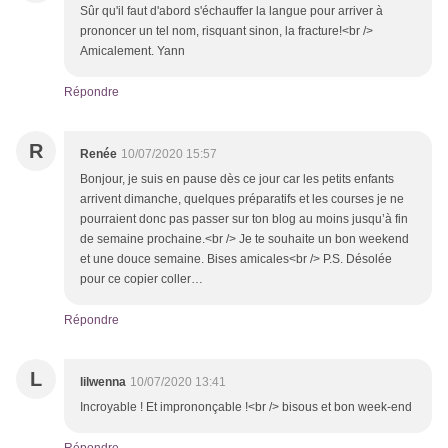
Sûr qu'il faut d'abord s'échauffer la langue pour arriver à
prononcer un tel nom, risquant sinon, la fracture!<br />
Amicalement. Yann
Répondre
R
Renée
10/07/2020 15:57
Bonjour, je suis en pause dès ce jour car les petits enfants
arrivent dimanche, quelques préparatifs et les courses je ne
pourraient donc pas passer sur ton blog au moins jusqu’à fin
de semaine prochaine.<br /> Je te souhaite un bon weekend
et une douce semaine. Bises amicales<br /> P.S. Désolée
pour ce copier coller…
Répondre
L
lilwenna
10/07/2020 13:41
Incroyable ! Et imprononçable !<br /> bisous et bon week-end