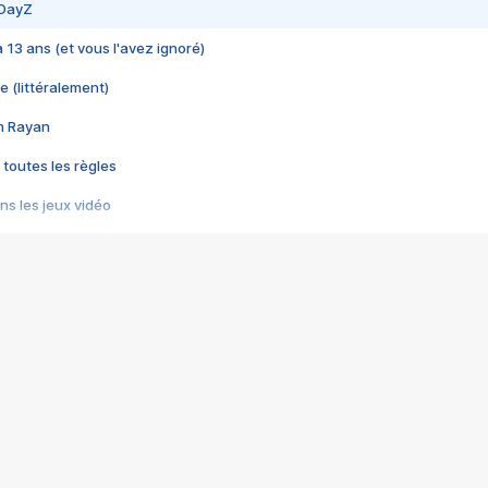
 DayZ
 a 13 ans (et vous l'avez ignoré)
e (littéralement)
im Rayan
 toutes les règles
s les jeux vidéo
us choquant de Rockstar ? - Le scandale BULLY
e plus moche de Steam
du RÊVE tourne au CAUCHEMAR
pendant 8 heures
it… à tort
umiliés par un jeu vidéo
ire - Final Fantasy 8