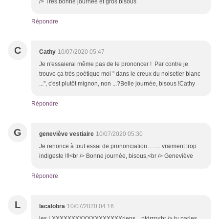
/> Très bonne journée et gros bisous
Répondre
C
Cathy
10/07/2020 05:47
Je n'essaierai même pas de le prononcer ! Par contre je
trouve ça très poétique moi " dans le creux du noisetier blanc
...", c'est plutôt mignon, non ...?Belle journée, bisous !Cathy
Répondre
G
geneviève vestiaire
10/07/2020 05:30
Je renonce à tout essai de prononciation……. vraiment trop
indigeste !!!<br /> Bonne journée, bisous,<br /> Geneviève
Répondre
L
lacalobra
10/07/2020 04:16
les LXXXXXXXXXXXXXXXXXXriens .. ptdrrrr<br /> tu parles