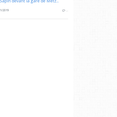
Sapin devant la gare de Metz...
1/2019
…