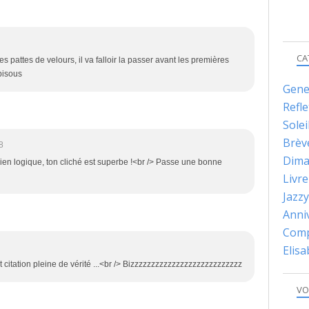
CA
ses pattes de velours, il va falloir la passer avant les premières
 bisous
Gene
Refle
Solei
Brèv
8
Dima
 bien logique, ton cliché est superbe !<br /> Passe une bonne
Livre
Jazzy
Anni
Comp
Elis
 citation pleine de vérité ...<br /> Bizzzzzzzzzzzzzzzzzzzzzzzzzzz
VO