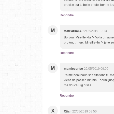
precise sur ta belle photo, bonne jo
Répondre
M
Matriarka64
22/05/2019 10:13
Bonjour Mireille <br /> Voila un aute
profond , merci Mireille<br /> je t
Répondre
M
mamiecerise
22/05/2019 09:00
J'aime beaucoup ses citations !! mais
viens de passer hihihihi dormi jusqu
ma douce Big bises
Répondre
X
Xtian
22/05/2019 08:50