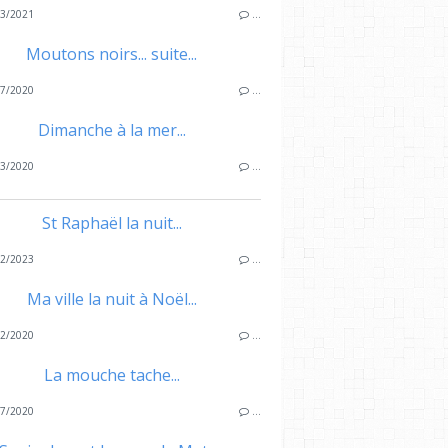
3/2021
…
Moutons noirs... suite...
7/2020
…
Dimanche à la mer...
3/2020
…
St Raphaël la nuit...
2/2023
…
Ma ville la nuit à Noël...
2/2020
…
La mouche tache...
7/2020
…