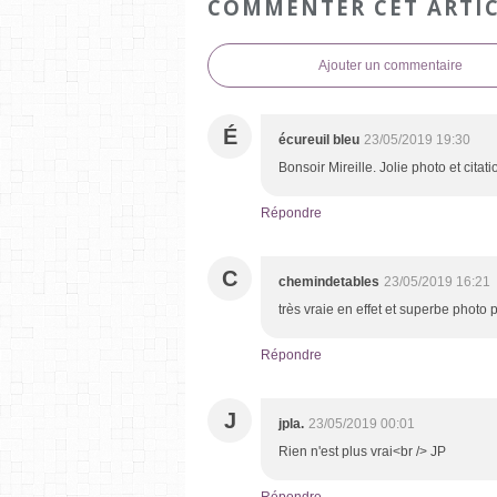
COMMENTER CET ARTI
Ajouter un commentaire
É
écureuil bleu
23/05/2019 19:30
Bonsoir Mireille. Jolie photo et cita
Répondre
C
chemindetables
23/05/2019 16:21
très vraie en effet et superbe photo
Répondre
J
jpla.
23/05/2019 00:01
Rien n'est plus vrai<br /> JP
Répondre