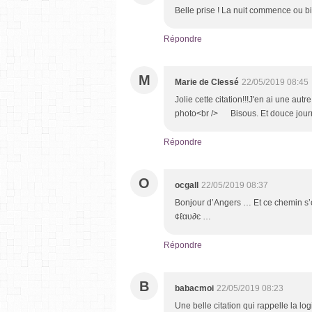
Belle prise ! La nuit commence ou b
Répondre
M
Marie de Clessé
22/05/2019 08:45
Jolie cette citation!!!J'en ai une autre 
photo<br /> Bisous. Et douce jou
Répondre
O
ocgall
22/05/2019 08:37
Bonjour d’Angers … Et ce chemin s’ou
¢ℓαυ∂є …
Répondre
B
babacmoi
22/05/2019 08:23
Une belle citation qui rappelle la log