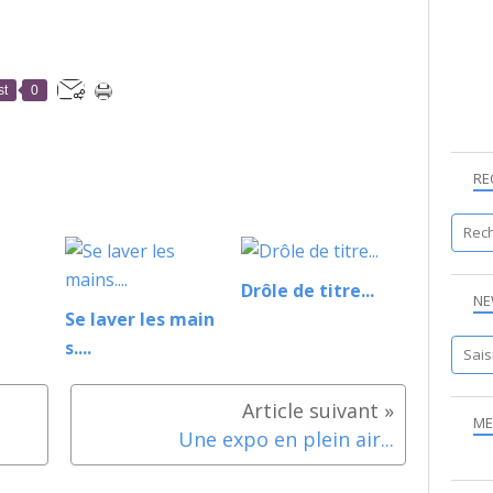
st
0
RE
Drôle de titre...
NE
Se laver les main
s....
ME
Une expo en plein air...