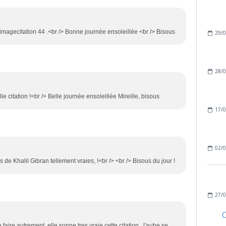
r imagecitation 44 .<br /> Bonne journée ensoleillée <br /> Bisous
29/0
28/0
olie citation !<br /> Belle journée ensoleillée Mireille, bisous
17/0
02/0
de Khalil Gibran tellement vraies, !<br /> <br /> Bisous du jour !
27/0
C
e faire autrement, elle sonne tres vraie cette citation , l'aube se