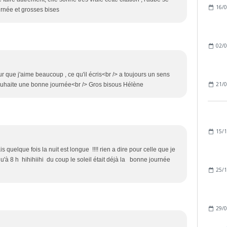
16/0
urnée et grosses bises
02/0
ur que j'aime beaucoup , ce qu'il écris<br /> a toujours un sens
21/0
e souhaite une bonne journée<br /> Gros bisous Hélène
15/1
 quelque fois la nuit est longue !!!! rien a dire pour celle que je
'à 8 h hihihiihi du coup le soleil était déjà la bonne journée
25/1
29/0