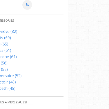
TÉGORIES
viève
(82)
ts
(69)
l
(65)
es
(61)
nche
(61)
(56)
(52)
versaire
(52)
toir
(48)
abeth
(45)
US AIMEREZ AUSSI :