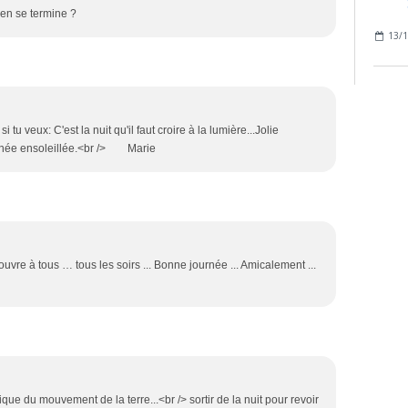
ien se termine ?
13/1
si tu veux: C'est la nuit qu'il faut croire à la lumière...Jolie
rnée ensoleillée.<br /> Marie
vre à tous … tous les soirs ... Bonne journée ... Amicalement ...
ique du mouvement de la terre...<br /> sortir de la nuit pour revoir