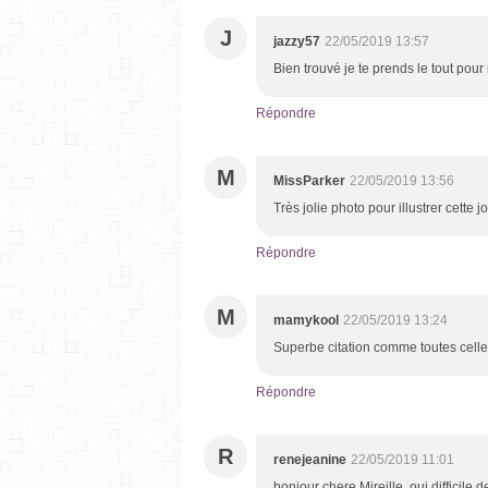
J
jazzy57
22/05/2019 13:57
Bien trouvé je te prends le tout pou
Répondre
M
MissParker
22/05/2019 13:56
Très jolie photo pour illustrer cette j
Répondre
M
mamykool
22/05/2019 13:24
Superbe citation comme toutes celles 
Répondre
R
renejeanine
22/05/2019 11:01
bonjour chere Mireille, oui difficile d