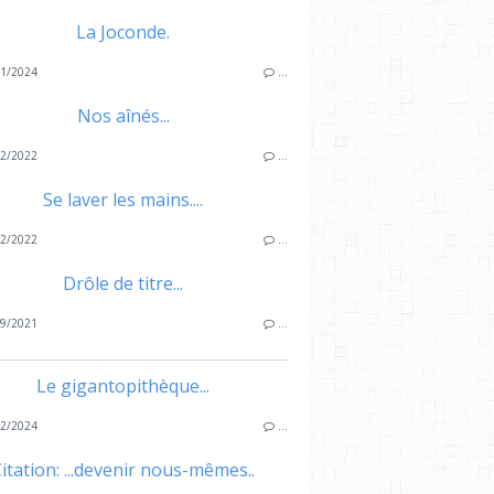
La Joconde.
1/2024
…
Nos aînés...
2/2022
…
Se laver les mains....
2/2022
…
Drôle de titre...
9/2021
…
Le gigantopithèque...
2/2024
…
itation: ...devenir nous-mêmes..