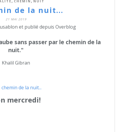
,
,
ALITÉ
CHEMIN
NUIT
in de la nuit...
21 MAI 2019
dusablon et publié depuis Overblog
'aube sans passer par le chemin de la
nuit."
Khalil Gibran
n mercredi!