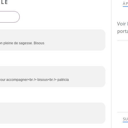
CLE
À 
Voir 
porta
tion pleine de sagesse. Bisous
 pour accompagner<br /> bisous<br /> patricia
SU