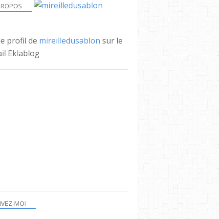
PROPOS
le profil de
mireilledusablon
sur le
il Eklablog
IVEZ-MOI