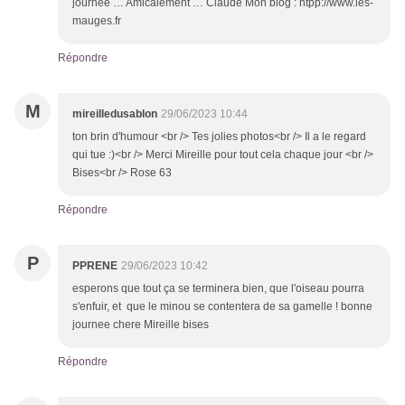
journée … Amicalement … Claude Mon blog : htpp://www.les-
mauges.fr
Répondre
M
mireilledusablon
29/06/2023 10:44
ton brin d'humour <br /> Tes jolies photos<br /> Il a le regard
qui tue :)<br /> Merci Mireille pour tout cela chaque jour <br />
Bises<br /> Rose 63
Répondre
P
PPRENE
29/06/2023 10:42
esperons que tout ça se terminera bien, que l'oiseau pourra
s'enfuir, et que le minou se contentera de sa gamelle ! bonne
journee chere Mireille bises
Répondre