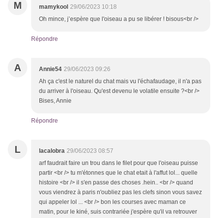
M
mamykool
29/06/2023 10:18
Oh mince, j’espère que l'oiseau a pu se libérer ! bisous<br />
Répondre
A
Annie54
29/06/2023 09:26
Ah ça c'est le naturel du chat mais vu l'échafaudage, il n'a pas
du arriver à l'oiseau. Qu'est devenu le volatile ensuite ?<br />
Bises, Annie
Répondre
L
lacalobra
29/06/2023 08:57
arf faudrait faire un trou dans le filet pour que l'oiseau puisse
partir <br /> tu m'étonnes que le chat etait à l'affut lol... quelle
histoire <br /> il s'en passe des choses .hein.. <br /> quand
vous viendrez à paris n'oubliez pas les clefs sinon vous savez
qui appeler lol ... <br /> bon les courses avec maman ce
matin, pour le kiné, suis contrariée j'espère qu'il va retrouver