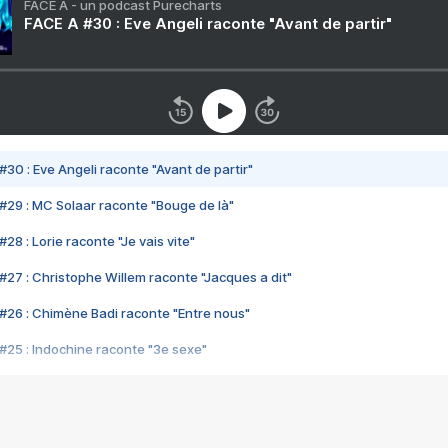
FACE A - un podcast Purecharts
FACE A #30 : Eve Angeli raconte "Avant de partir"
#30 : Eve Angeli raconte "Avant de partir"
#29 : MC Solaar raconte "Bouge de là"
28 : Lorie raconte "Je vais vite"
#27 : Christophe Willem raconte "Jacques a dit"
#26 : Chimène Badi raconte "Entre nous"
#25 : Indochine raconte "3e sexe"
#24 : Zaho raconte "C'est chelou"
#23 : Patrick Bruel raconte "Au café des délices"