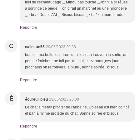
filet de l'échafaudage ,,, Minou pas touche ,,,<br /> a t'il réussi
à sortir de ce piège ,,, on dirait un martinet ou une hirondelle
,,, <br /> Douce AM ,,, Bisous bisous,,, <br /> la mure brode
Répondre
C
calinette55
29/06/2023 20:38
bonsoir ma belle ,espéront que l'oiseau trouvera la sortie, un
peu de fraîcheur ne fait pas de mal, chez nous ,ces jours
prochains on retrouvera la pluie , bonne soirée , bisous
Répondre
É
écureuil bleu
29/06/2023 20:00
Le chat aimerait profiter de l'aubaine. L'oiseau est bien coincé
et par là m^me protégé du chat. Bonne soirée et bisous
Répondre