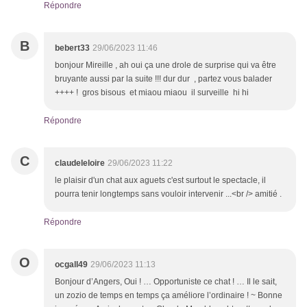
Répondre
B
bebert33
29/06/2023 11:46
bonjour Mireille , ah oui ça une drole de surprise qui va être
bruyante aussi par la suite !!! dur dur , partez vous balader
++++ ! gros bisous et miaou miaou il surveille hi hi
Répondre
C
claudeleloire
29/06/2023 11:22
le plaisir d'un chat aux aguets c'est surtout le spectacle, il
pourra tenir longtemps sans vouloir intervenir ...<br /> amitié .
Répondre
O
ocgall49
29/06/2023 11:13
Bonjour d’Angers, Oui ! … Opportuniste ce chat ! … Il le sait,
un zozio de temps en temps ça améliore l’ordinaire ! ~ Bonne