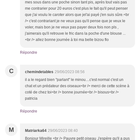
mes sous dans une poche sinon tant pis, après tout vais pas
me contrarier pour 20 euros c'est plus le fait qu'il peut penser
que j'ai voulu le caroter alors que jel'ai payé j'en suis sûre.<br
/> c'est contrariant je ne veux pas qu'il pense que je veux le
voler, mais bon je ne veux pas payer deux fois non pls ,
j'aimerais qu'il retrouve le fric dans la poche d'une blouse ...
<br /> allez bonne journée à toi ma belle bizou flo
Répondre
C
chemindetables
29/06/2023 08:56
il a le regard bien "parlant" le minou....c'est normal c'est un
chat et un prédateur des oiseaux<br /> merci de cette scène à
coté de chez toi<br /> bonne journée<br /> bisous<br />
patricia
Répondre
M
Matriarka64
29/06/2023 08:40
Bonjour Mireille <br /> Pauvre petit oiseau ,j'espère qu'il a pus