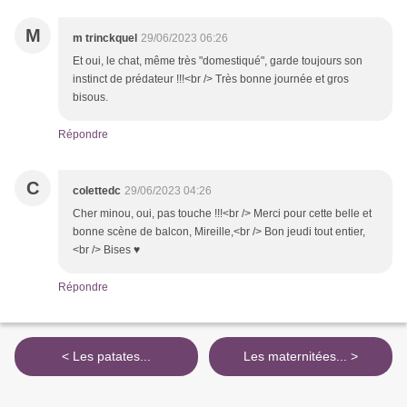
M
m trinckquel
29/06/2023 06:26
Et oui, le chat, même très "domestiqué", garde toujours son
instinct de prédateur !!!<br /> Très bonne journée et gros
bisous.
Répondre
C
colettedc
29/06/2023 04:26
Cher minou, oui, pas touche !!!<br /> Merci pour cette belle et
bonne scène de balcon, Mireille,<br /> Bon jeudi tout entier,
<br /> Bises ♥
Répondre
< Les patates...
Les maternitées... >