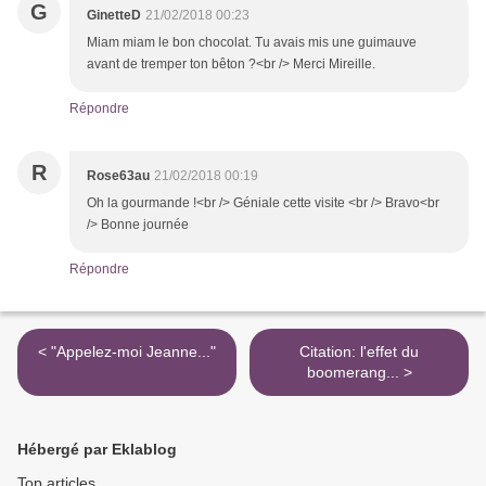
G
GinetteD
21/02/2018 00:23
Miam miam le bon chocolat. Tu avais mis une guimauve
avant de tremper ton bêton ?<br /> Merci Mireille.
Répondre
R
Rose63au
21/02/2018 00:19
Oh la gourmande !<br /> Géniale cette visite <br /> Bravo<br
/> Bonne journée
Répondre
< "Appelez-moi Jeanne..."
Citation: l'effet du
boomerang... >
Hébergé par Eklablog
Top articles