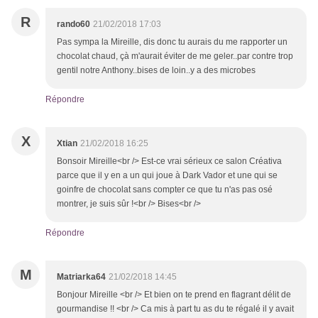
R
rando60
21/02/2018 17:03
Pas sympa la Mireille, dis donc tu aurais du me rapporter un
chocolat chaud, çà m'aurait éviter de me geler..par contre trop
gentil notre Anthony..bises de loin..y a des microbes
Répondre
X
Xtian
21/02/2018 16:25
Bonsoir Mireille<br /> Est-ce vrai sérieux ce salon Créativa
parce que il y en a un qui joue à Dark Vador et une qui se
goinfre de chocolat sans compter ce que tu n'as pas osé
montrer, je suis sûr !<br /> Bises<br />
Répondre
M
Matriarka64
21/02/2018 14:45
Bonjour Mireille <br /> Et bien on te prend en flagrant délit de
gourmandise !! <br /> Ca mis à part tu as du te régalé il y avait