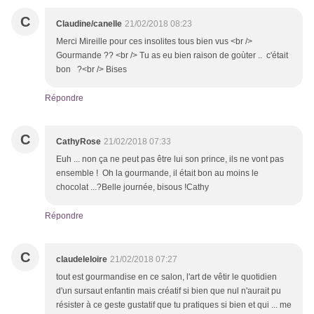
C
Claudine/canelle
21/02/2018 08:23
Merci Mireille pour ces insolites tous bien vus <br />
Gourmande ?? <br /> Tu as eu bien raison de goùter .. c'était
bon ?<br /> Bises
Répondre
C
CathyRose
21/02/2018 07:33
Euh ... non ça ne peut pas être lui son prince, ils ne vont pas
ensemble ! Oh la gourmande, il était bon au moins le
chocolat ...?Belle journée, bisous !Cathy
Répondre
C
claudeleloire
21/02/2018 07:27
tout est gourmandise en ce salon, l'art de vêtir le quotidien
d'un sursaut enfantin mais créatif si bien que nul n'aurait pu
résister à ce geste gustatif que tu pratiques si bien et qui ... me