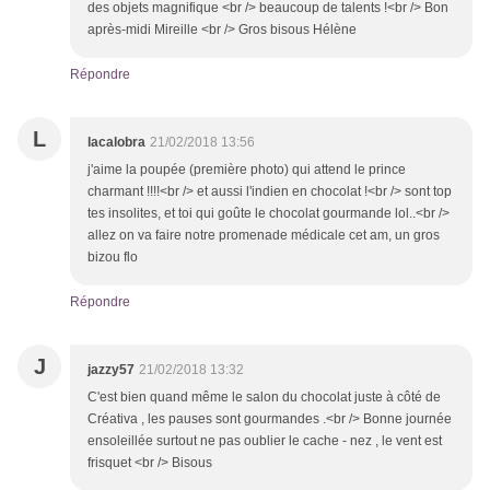
des objets magnifique <br /> beaucoup de talents !<br /> Bon
après-midi Mireille <br /> Gros bisous Hélène
Répondre
L
lacalobra
21/02/2018 13:56
j'aime la poupée (première photo) qui attend le prince
charmant !!!!<br /> et aussi l'indien en chocolat !<br /> sont top
tes insolites, et toi qui goûte le chocolat gourmande lol..<br />
allez on va faire notre promenade médicale cet am, un gros
bizou flo
Répondre
J
jazzy57
21/02/2018 13:32
C'est bien quand même le salon du chocolat juste à côté de
Créativa , les pauses sont gourmandes .<br /> Bonne journée
ensoleillée surtout ne pas oublier le cache - nez , le vent est
frisquet <br /> Bisous