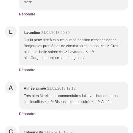
merci.
Répondre
L
lavandine
21/02/2018 20:39
Dis tu peux dire à ta puce que sa position n'est pas bonne....
Bonjour les problèmes de circulation et de dos !<br /> Gros
bisous et belle soirée<br /> Lavandine<br />
http://lorgnettedunjour.canalblog.com/
Répondre
A
Aimée aimée
21/02/2018 19:12
Très bien Mireille tes commentaires fait avec humour dans
ces insolites.<br /> Bisous et douce soirée<br /> Aimée
Répondre
C
colmar-city
21/02/2018 18:52