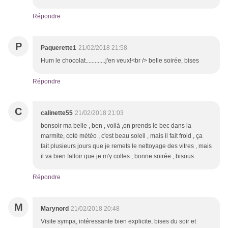
Répondre
P
Paquerette1
21/02/2018 21:58
Hum le chocolat.............j'en veux!<br /> belle soirée, bises
Répondre
C
calinette55
21/02/2018 21:03
bonsoir ma belle , ben , voilà ,on prends le bec dans la
marmite, coté météo , c'est beau soleil , mais il fait froid , ça
fait plusieurs jours que je remets le nettoyage des vitres , mais
il va bien falloir que je m'y colles , bonne soirée , bisous
Répondre
M
Marynord
21/02/2018 20:48
Visite sympa, intéressante bien explicite, bises du soir et