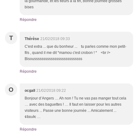
la gourmande, et les fleurs à la fin, bonne journee grosses
bises
Répondre
T
Thérèse
21/02/2018 09:33
C'est extra ... que du bonheur ... tu parles comme mon petit-
fils , quand il me dit *mamou c'est crobon ! * <br />
Bisoussssssssssssssssssssssssss
Répondre
O
ocgall
21/02/2018 09:22
Bonjour d’Angers … Ah non ! Tu ne vas pas manger tout cela
… avec des baguettes ! … Il faut en laisser pour les autres
visiteurs ... Passe une bonne journée ... Amicalement ...
¢ℓαυ∂є …
Répondre