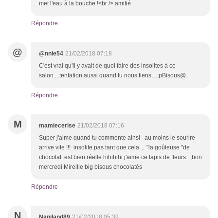
met l'eau à la bouche !<br /> amitié .
Répondre
@
@nnie54
21/02/2018 07:18
C'est vrai qu'il y avait de quoi faire des insolites à ce
salon....tentation aussi quand tu nous tiens....;pBisous@.
Répondre
M
mamiecerise
21/02/2018 07:16
Super j'aime quand tu commente ainsi au moins le sourire
arrive vite !!! insolite pas tant que cela , "la goûteuse "de
chocolat est bien réelle hihihihi j'aime ce tapis de fleurs ,bon
mercredi Mireille big bisous chocolatés
Répondre
N
Naniland89
21/02/2018 05:39