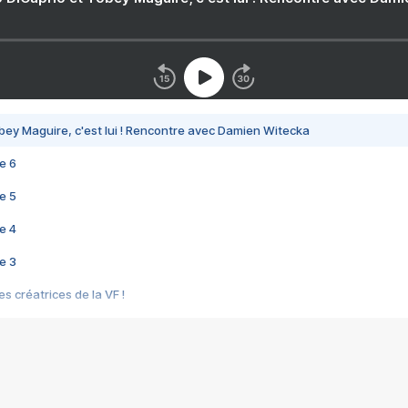
bey Maguire, c'est lui ! Rencontre avec Damien Witecka
e 6
e 5
e 4
e 3
s créatrices de la VF !
e 2
e 1
e Mektoub My Love arrive enfin ! Rencontre avec Shaïn Boumedine et Sal