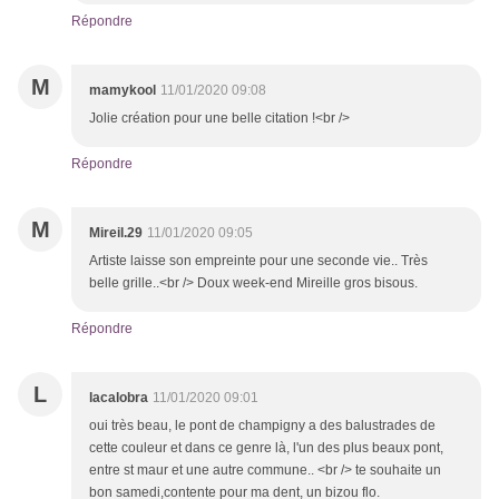
Répondre
M
mamykool
11/01/2020 09:08
Jolie création pour une belle citation !<br />
Répondre
M
Mireil.29
11/01/2020 09:05
Artiste laisse son empreinte pour une seconde vie.. Très
belle grille..<br /> Doux week-end Mireille gros bisous.
Répondre
L
lacalobra
11/01/2020 09:01
oui très beau, le pont de champigny a des balustrades de
cette couleur et dans ce genre là, l'un des plus beaux pont,
entre st maur et une autre commune.. <br /> te souhaite un
bon samedi,contente pour ma dent, un bizou flo.