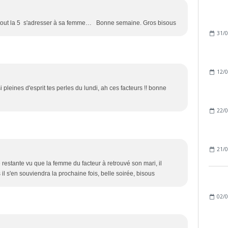
Surtout la 5 s'adresser à sa femme… Bonne semaine. Gros bisous
31/0
12/0
i pleines d'esprit tes perles du lundi, ah ces facteurs !! bonne
22/0
21/0
te restante vu que la femme du facteur à retrouvé son mari, il
 il s'en souviendra la prochaine fois, belle soirée, bisous
02/0