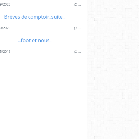
9/2023
…
Brèves de comptoir..suite...
0/2020
…
...foot et nous..
5/2019
…