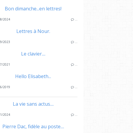
Bon dimanche...en lettres!
8/2024
…
Lettres à Nour.
9/2023
…
Le clavier....
7/2021
…
Hello Elisabeth...
6/2019
…
La vie sans actus....
1/2024
…
Pierre Dac, fidèle au poste....