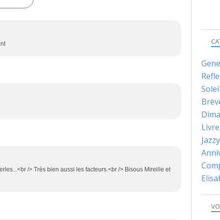
CA
ant
Gene
Refle
Solei
Brèv
Dima
Livre
Jazzy
Anni
Comp
es...<br /> Très bien aussi les facteurs.<br /> Bisous Mireille et
Elis
VO