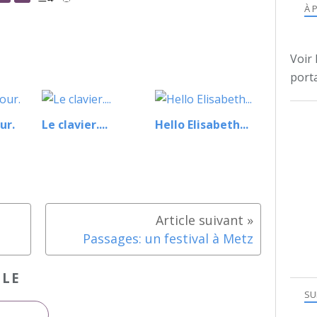
À 
Voir 
porta
ur.
Le clavier....
Hello Elisabeth...
Passages: un festival à Metz
CLE
SU