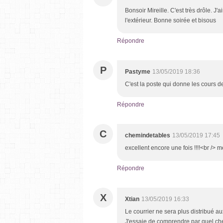
Bonsoir Mireille. C'est très drôle. 
l'extérieur. Bonne soirée et bisous
Répondre
P
Pastyme
13/05/2019 18:36
C'est la poste qui donne les cours d
Répondre
C
chemindetables
13/05/2019 17:45
excellent encore une fois !!!!<br /> 
Répondre
X
Xtian
13/05/2019 16:33
Le courrier ne sera plus distribué a
J'essaie de comprendre par quel che