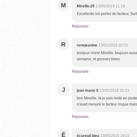
M
Mireille.29
13/05/2019 21:18
Excellente les perles du facteur..
Répondre
R
renejeanine
13/05/2019 20:53
bonjour chere Mireille, toujours auss
semaine, et grosses bises
Répondre
J
jean marie S
13/05/2019 20:33
ben Mireille, là je suis resté en pos
n'avait mesuré le facteur risque mais
Répondre
É
écureuil bleu
13/05/2019 19:22