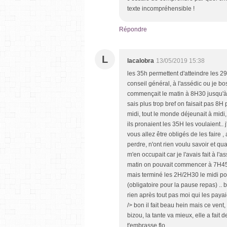
texte incompréhensible !
Répondre
L
lacalobra
13/05/2019 15:38
les 35h permettent d'atteindre les 29
conseil général, à l'assédic ou je b
commençait le matin à 8H30 jusqu'à 
sais plus trop bref on faisait pas 8H 
midi, tout le monde déjeunait à midi,
ils pronaient les 35H les voulaient..
vous allez être obligés de les faire ,
perdre, n'ont rien voulu savoir et q
m'en occupait car je l'avais fait à l'
matin on pouvait commencer à 7H45 j
mais terminé les 2H/2H30 le midi po
(obligatoire pour la pause repas) ..
rien après tout pas moi qui les payaie
/> bon il fait beau hein mais ce vent,
bizou, la tante va mieux, elle a fait 
t'embrasse flo