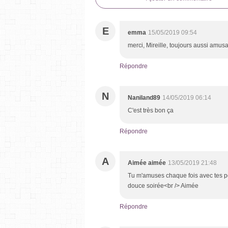
E
emma
15/05/2019 09:54
merci, Mireille, toujours aussi amus
Répondre
N
Naniland89
14/05/2019 06:14
C'est très bon ça
Répondre
A
Aimée aimée
13/05/2019 21:48
Tu m'amuses chaque fois avec tes perl
douce soirée<br /> Aimée
Répondre