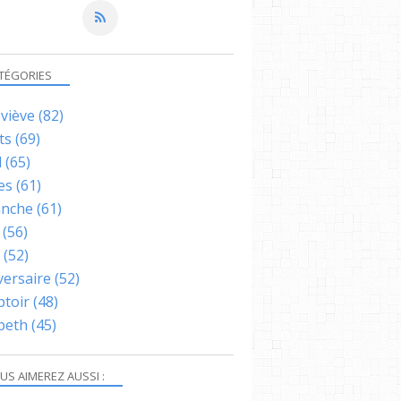
TÉGORIES
viève
(82)
ts
(69)
l
(65)
es
(61)
nche
(61)
(56)
(52)
versaire
(52)
toir
(48)
abeth
(45)
US AIMEREZ AUSSI :