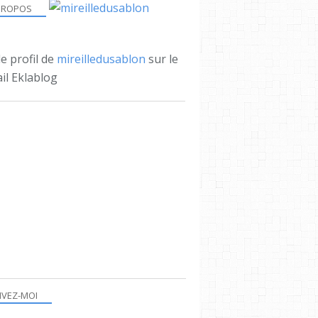
PROPOS
le profil de
mireilledusablon
sur le
il Eklablog
IVEZ-MOI