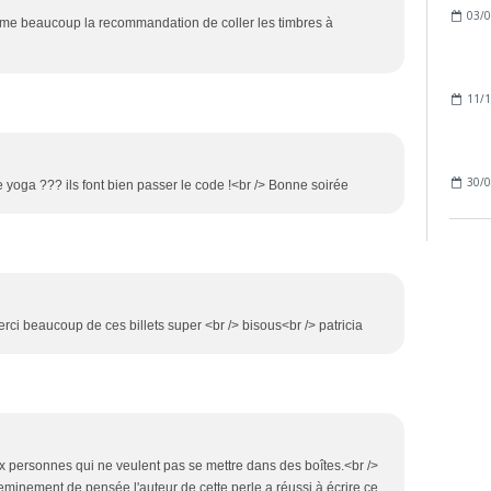
03/0
J'aime beaucoup la recommandation de coller les timbres à
11/1
30/0
e yoga ??? ils font bien passer le code !<br /> Bonne soirée
merci beaucoup de ces billets super <br /> bisous<br /> patricia
ux personnes qui ne veulent pas se mettre dans des boîtes.<br />
minement de pensée l'auteur de cette perle a réussi à écrire ce