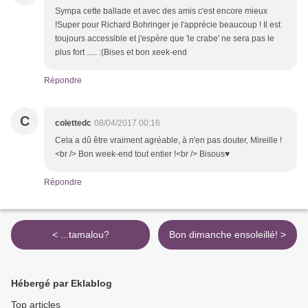
Sympa cette ballade et avec des amis c'est encore mieux
!Super pour Richard Bohringer je l'apprécie beaucoup ! Il est
toujours accessible et j'espère que 'le crabe' ne sera pas le
plus fort ..... :(Bises et bon xeek-end
Répondre
C
colettedc
08/04/2017 00:16
Cela a dû être vraiment agréable, à n'en pas douter, Mireille !
<br /> Bon week-end tout entier !<br /> Bisous♥
Répondre
< ...tamalou?
Bon dimanche ensoleillé! >
Hébergé par Eklablog
Top articles