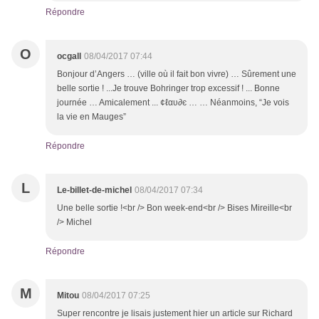
Répondre
O
ocgall
08/04/2017 07:44
Bonjour d’Angers … (ville où il fait bon vivre) … Sûrement une
belle sortie ! ...Je trouve Bohringer trop excessif ! ... Bonne
journée … Amicalement ... ¢ℓαυ∂є … … Néanmoins, “Je vois
la vie en Mauges”
Répondre
L
Le-billet-de-michel
08/04/2017 07:34
Une belle sortie !<br /> Bon week-end<br /> Bises Mireille<br
/> Michel
Répondre
M
Mitou
08/04/2017 07:25
Super rencontre je lisais justement hier un article sur Richard