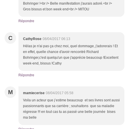
Bohringer !<br /> Belle manifestation j'aurais adoré.<br />
Gros bisous et bon week end<br /> MITOU
Répondre
C
CathyRose
08/04/2017 06:13
Hélas je n'ai pas ça chez moi, quel dommage, j'adorerais ! Et
en effet, quelle chance d'avoir rencontré Richard
Bohringer,c'est quelqu'un que j'apprécie beaucoup !Excellent
week-end, bisous !Cathy
Répondre
M
mamiecerise
08/04/2017 05:58
Voila un acteur que j’estime beaucoup et ses livres sont aussi
passionnants que sa carrière ; souhaitons que sa maladie
régresse !!! en tout cas tu as passé une belle journée bises
ma belle