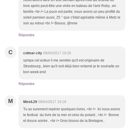
Nous allons faire un tour demain après-midi au festival du
livre après peut-être une virée en bateau de l'ami Roby...en
famille.<br /> La puce est partie, nous avons un peu profité du
soleil parisien aussi, 25 ° que c'était agréable même à Metz le
soir au retour.<br /> Bisous, @nnie
Répondre
C
colmar-city
08/04/2017 19:26
sympa cet acteur il me semble qu'il est originaire de
Strasbourg...bien qu'il soit déjà bien entamé je te souhaite un
bon week-end
Répondre
M
Mireil.29
08/04/2017 19:19
Tu as surement repérer quelques livres..<br /> Ici nous avons
le festival du livre de la mer et celui du polard...<br /> Bonne
et douce soirée ..<br /> Gros bisous de la Bretagne..