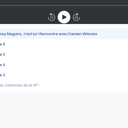
bey Maguire, c'est lui ! Rencontre avec Damien Witecka
e 6
e 5
e 4
e 3
s créatrices de la VF !
e 2
e 1
e Mektoub My Love arrive enfin ! Rencontre avec Shaïn Boumedine et Sal
i : après Toni en famille