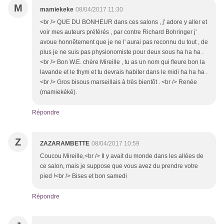
M
mamiekeke
08/04/2017 11:30
<br /> QUE DU BONHEUR dans ces salons , j' adore y aller et
voir mes auteurs préférés , par contre Richard Bohringer j'
avoue honnêtement que je ne l' aurai pas reconnu du tout , de
plus je ne suis pas physionomiste pour deux sous ha ha ha .
<br /> Bon W.E. chère Mireille , tu as un nom qui fleure bon la
lavande et le thym et tu devrais habiter dans le midi ha ha ha .
<br /> Gros bisous marseillais à très bientôt . <br /> Renée
(mamiekéké).
Répondre
Z
ZAZARAMBETTE
08/04/2017 10:59
Coucou Mireille,<br /> Il y avait du monde dans les allées de
ce salon, mais je suppose que vous avez du prendre votre
pied !<br /> Bises et bon samedi
Répondre