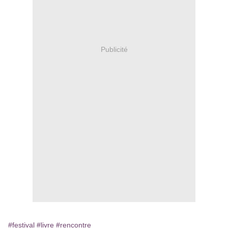
Publicité
#festival
#livre
#rencontre