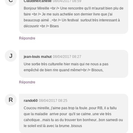
C
Claudine/canelle
08/04/2017 08:59
Bonjour Mireille <br /> Une rencontre qu'il m'aurait bien plu de
faire <br /> Je me suis achetée son dernier livre que j'ai
beaucoup aimé ..<br /> Un festival surtout très interessant à
découvrir <br /> Bises
Répondre
J
jean-louis mahut
08/04/2017 08:27
Une sortie très culturelle hier mais qui ne nous a pas
empêché de bien rire quand même!<br /> Bisous,
Répondre
R
rando60
08/04/2017 08:25
Coucou mireille, j'aime pas trop la foule..pour RB, il a fallu
que la maladie arrive pour qu'il se calme..une vie très
cahotique...mais tu as du trouver ton bonheur...bon samedi ou
le soleil est là avec la brume..bisous