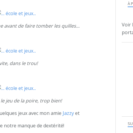
À 
Voir 
ne avant de faire tomber les quilles...
porta
. vite, dans le trou!
, le jeu de la poire, trop bien!
uelques jeux avec mon amie
Jazzy
et
SU
de notre manque de dextérité!