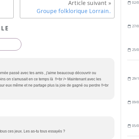
02/0
Groupe folklorique Lorrain..
27/0
CLE
25/0
ournée passé avec tes amis , j'aime beaucoup découvrir ou
29/1
ins on s'amusait en ce temps là !!<br /> Maintenant avec les
sur eux même et ne partage plus la joie de gagné ou perdre !!<br
09/0
05/0
 tous ces jeux. Les as-tu tous essayés ?