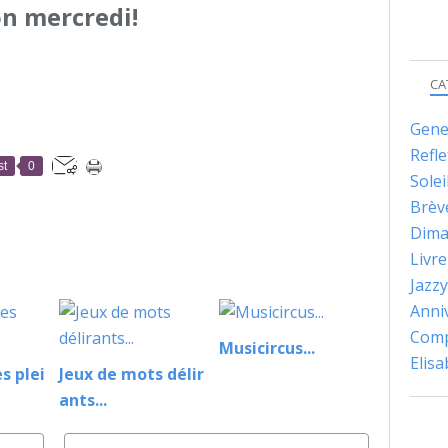
n mercredi!
CA
Gene
Refle
st
0
Solei
Brèv
Dima
Livre
Jazzy
Anni
Comp
Musicircus...
Elis
s plei
Jeux de mots délir
ants...