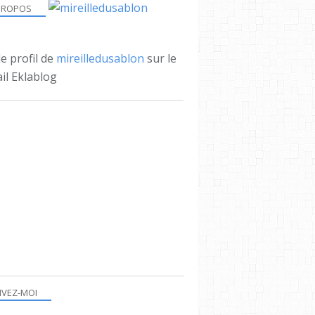
PROPOS
le profil de
mireilledusablon
sur le
il Eklablog
IVEZ-MOI