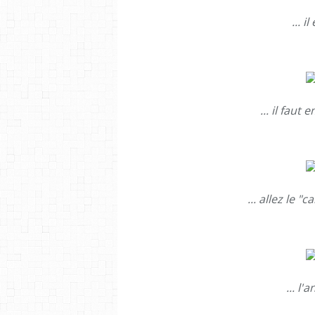
... 
... il faut
... allez le 
... l'