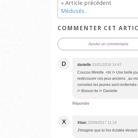
Médusés..
COMMENTER CET ARTI
Ajouter un commentaire
D
danielle
01/01/2018 14:47
Coucou Mireille .<br /> Une belle j
redécouvrir ces jeux anciens , au mo
consoles les jeunes sont renfermés 
/> Bisous<br /> Danielle
Répondre
X
Xtian
25/09/2017 11:14
J'imagine que tu t'es éclatée devant