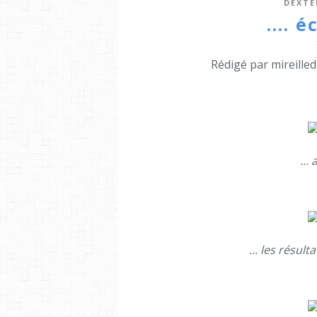
DEXTÉ
.... 
Rédigé par mireille
...
... les résult