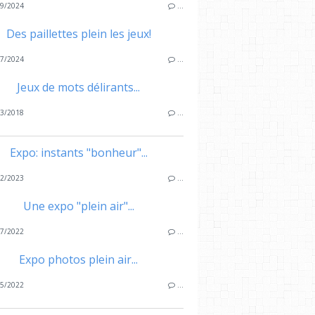
9/2024
…
Des paillettes plein les jeux!
7/2024
…
Jeux de mots délirants...
3/2018
…
Expo: instants "bonheur"...
2/2023
…
Une expo "plein air"...
7/2022
…
Expo photos plein air...
5/2022
…