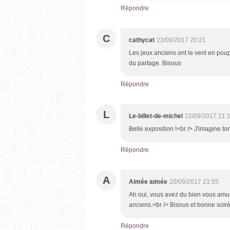
Répondre
C
cathycat
23/09/2017 20:21
Les jeux anciens ont le vent en poupe
du partage. Bisous
Répondre
L
Le-billet-de-michel
22/09/2017 21:
Belle exposition !<br /> J'imagine ton 
Répondre
A
Aimée aimée
20/09/2017 21:55
Ah oui, vous avez du bien vous amuse
anciens.<br /> Bisous et bonne soir
Répondre