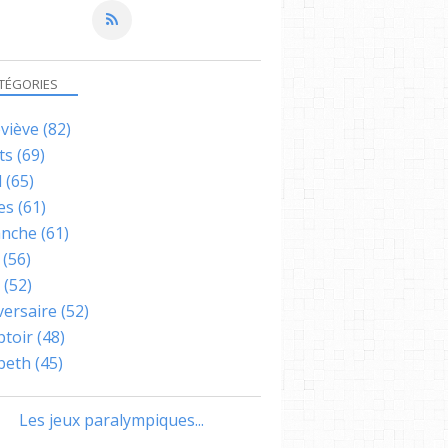
TÉGORIES
viève
(82)
ts
(69)
l
(65)
es
(61)
nche
(61)
(56)
(52)
versaire
(52)
toir
(48)
abeth
(45)
Les jeux paralympiques...