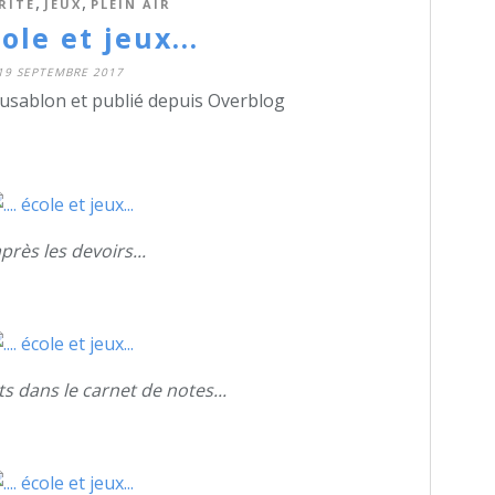
,
,
RITÉ
JEUX
PLEIN AIR
école et jeux...
19 SEPTEMBRE 2017
dusablon et publié depuis Overblog
 après les devoirs...
ats dans le carnet de notes...