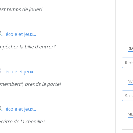
il est temps de jouer!
 empêcher la bille d'entrer?
RE
NE
"camembert", prends la porte!
ME
ancêtre de la chenille?