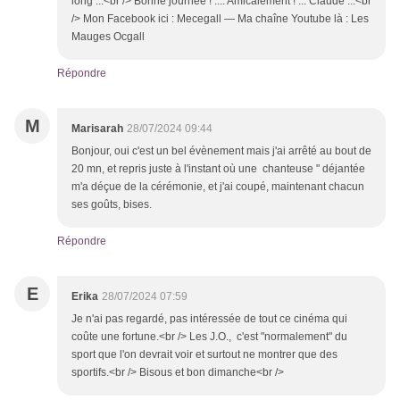
long ...<br /> Bonne journée ! .... Amicalement ! ... Claude ...<br
/> Mon Facebook ici : Mecegall — Ma chaîne Youtube là : Les
Mauges Ocgall
Répondre
M
Marisarah
28/07/2024 09:44
Bonjour, oui c'est un bel évènement mais j'ai arrêté au bout de
20 mn, et repris juste à l'instant où une chanteuse " déjantée
m'a déçue de la cérémonie, et j'ai coupé, maintenant chacun
ses goûts, bises.
Répondre
E
Erika
28/07/2024 07:59
Je n'ai pas regardé, pas intéressée de tout ce cinéma qui
coûte une fortune.<br /> Les J.O., c'est "normalement" du
sport que l'on devrait voir et surtout ne montrer que des
sportifs.<br /> Bisous et bon dimanche<br />