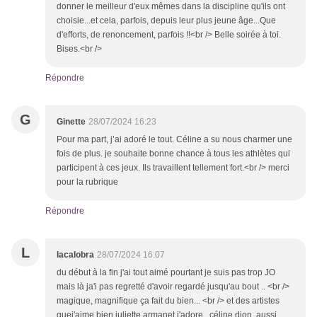
donner le meilleur d'eux mêmes dans la discipline qu'ils ont
choisie...et cela, parfois, depuis leur plus jeune âge...Que
d'efforts, de renoncement, parfois !!<br /> Belle soirée à toi.
Bises.<br />
Répondre
G
Ginette
28/07/2024 16:23
Pour ma part, j’ai adoré le tout. Céline a su nous charmer une
fois de plus. je souhaite bonne chance à tous les athlètes qui
participent à ces jeux. Ils travaillent tellement fort.<br /> merci
pour la rubrique
Répondre
L
lacalobra
28/07/2024 16:07
du début à la fin j'ai tout aimé pourtant je suis pas trop JO
mais là ja'i pas regretté d'avoir regardé jusqu'au bout .. <br />
magique, magnifique ça fait du bien... <br /> et des artistes
quej'aime bien juliette armanet j'adore.. céline dion, aussi,