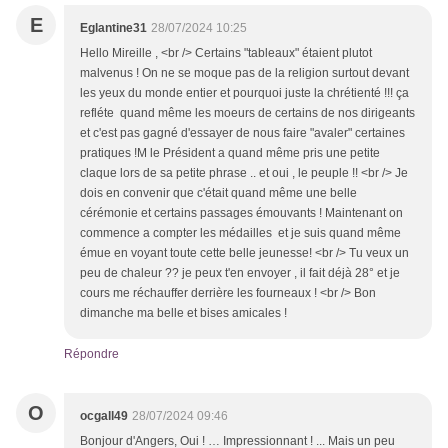
E
Eglantine31
28/07/2024 10:25
Hello Mireille , <br /> Certains "tableaux" étaient plutot
malvenus ! On ne se moque pas de la religion surtout devant
les yeux du monde entier et pourquoi juste la chrétienté !!! ça
refléte quand même les moeurs de certains de nos dirigeants
et c'est pas gagné d'essayer de nous faire "avaler" certaines
pratiques !M le Président a quand même pris une petite
claque lors de sa petite phrase .. et oui , le peuple !! <br /> Je
dois en convenir que c'était quand même une belle
cérémonie et certains passages émouvants ! Maintenant on
commence a compter les médailles et je suis quand même
émue en voyant toute cette belle jeunesse! <br /> Tu veux un
peu de chaleur ?? je peux t'en envoyer , il fait déjà 28° et je
cours me réchauffer derrière les fourneaux ! <br /> Bon
dimanche ma belle et bises amicales !
Répondre
O
ocgall49
28/07/2024 09:46
Bonjour d'Angers, Oui ! … Impressionnant ! ... Mais un peu