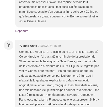
assez de me reposer et avant ma reprise demain tout
doucement ce petit coucou , moi aussi j'ai été ravie de ce
magnifique spectacle d'un bout à la fin , quelle voix Céline et
qu'elle prestance ,beau souvenir <br /> Bonne soirée Mireille
<br /> Bisous Hélène
Répondre
Y
Yvonne Anne
28/07/2024 16:49
Comme toi, Mireille, j'ai lu l'Edito du R.L. et je l'ai fort apprécié.
Ce vendredi, je n'ai pas raté une minute de la prestation de
Slimane devant la basilique de Saint Denis, pas une minute
de la cérémonie d'ouverture des Jeux. Et, je ne le regrette pas
!<br /> Certes, pour ma part, il y a eu quelques longueurs,
...deux tableaux et je pense, particulièrement, à l'un...où il
m'aurait fallu quelques explications ...Mais le tout était
original, varié, éblouissant, magique...Des Jeux d'été à Paris,
une fois dans ma vie, je n'allais pas bouder l'événement, il me
fallait être là, devant mon écran pour savourer, redécouvrir
Paris et ce qui a fait la France, ce qu'elle est à présent !!<br />
Maintenant, place aux Athlètes du Monde qui voudront