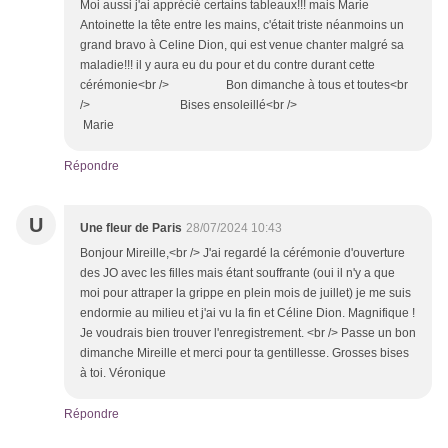
Moi aussi j'ai apprécié certains tableaux!!! mais Marie
Antoinette la tête entre les mains, c'était triste néanmoins un
grand bravo à Celine Dion, qui est venue chanter malgré sa
maladie!!! il y aura eu du pour et du contre durant cette
cérémonie<br /> Bon dimanche à tous et toutes<br
/> Bises ensoleillé<br />
Marie
Répondre
U
Une fleur de Paris
28/07/2024 10:43
Bonjour Mireille,<br /> J'ai regardé la cérémonie d'ouverture
des JO avec les filles mais étant souffrante (oui il n'y a que
moi pour attraper la grippe en plein mois de juillet) je me suis
endormie au milieu et j'ai vu la fin et Céline Dion. Magnifique !
Je voudrais bien trouver l'enregistrement. <br /> Passe un bon
dimanche Mireille et merci pour ta gentillesse. Grosses bises
à toi. Véronique
Répondre