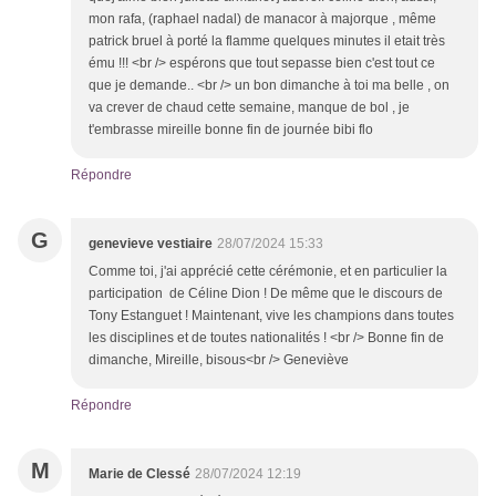
mon rafa, (raphael nadal) de manacor à majorque , même
patrick bruel à porté la flamme quelques minutes il etait très
ému !!! <br /> espérons que tout sepasse bien c'est tout ce
que je demande.. <br /> un bon dimanche à toi ma belle , on
va crever de chaud cette semaine, manque de bol , je
t'embrasse mireille bonne fin de journée bibi flo
Répondre
G
genevieve vestiaire
28/07/2024 15:33
Comme toi, j'ai apprécié cette cérémonie, et en particulier la
participation de Céline Dion ! De même que le discours de
Tony Estanguet ! Maintenant, vive les champions dans toutes
les disciplines et de toutes nationalités ! <br /> Bonne fin de
dimanche, Mireille, bisous<br /> Geneviève
Répondre
M
Marie de Clessé
28/07/2024 12:19