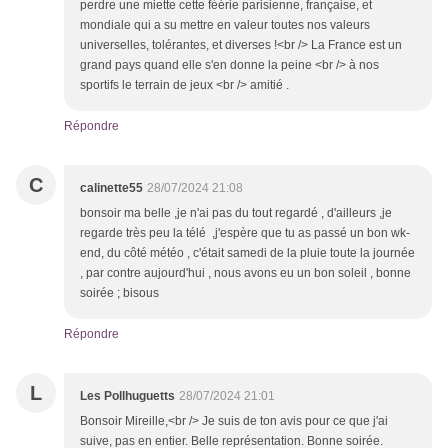
perdre une miette cette féérie parisienne, française, et
mondiale qui a su mettre en valeur toutes nos valeurs
universelles, tolérantes, et diverses !<br /> La France est un
grand pays quand elle s'en donne la peine <br /> à nos
sportifs le terrain de jeux <br /> amitié .
Répondre
C
calinette55
28/07/2024 21:08
bonsoir ma belle ,je n'ai pas du tout regardé , d'ailleurs ,je
regarde très peu la télé ,j'espère que tu as passé un bon wk-
end, du côté météo , c'était samedi de la pluie toute la journée
, par contre aujourd'hui , nous avons eu un bon soleil , bonne
soirée ; bisous
Répondre
L
Les Pollhuguetts
28/07/2024 21:01
Bonsoir Mireille,<br /> Je suis de ton avis pour ce que j'ai
suive, pas en entier. Belle représentation. Bonne soirée.