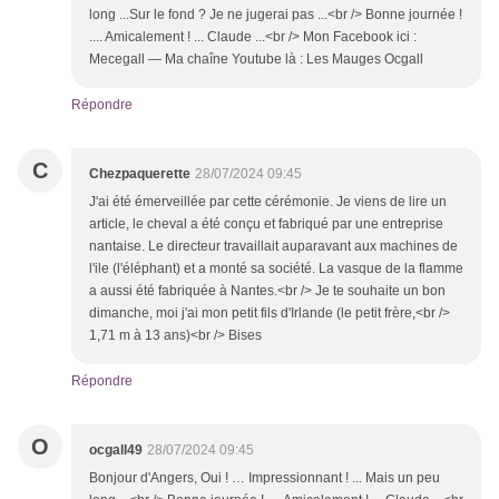
long ...Sur le fond ? Je ne jugerai pas ...<br /> Bonne journée !
.... Amicalement ! ... Claude ...<br /> Mon Facebook ici :
Mecegall — Ma chaîne Youtube là : Les Mauges Ocgall
Répondre
C
Chezpaquerette
28/07/2024 09:45
J'ai été émerveillée par cette cérémonie. Je viens de lire un
article, le cheval a été conçu et fabriqué par une entreprise
nantaise. Le directeur travaillait auparavant aux machines de
l'ile (l'éléphant) et a monté sa société. La vasque de la flamme
a aussi été fabriquée à Nantes.<br /> Je te souhaite un bon
dimanche, moi j'ai mon petit fils d'Irlande (le petit frère,<br />
1,71 m à 13 ans)<br /> Bises
Répondre
O
ocgall49
28/07/2024 09:45
Bonjour d'Angers, Oui ! … Impressionnant ! ... Mais un peu