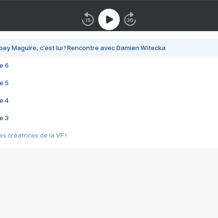
bey Maguire, c'est lui ! Rencontre avec Damien Witecka
e 6
e 5
e 4
e 3
s créatrices de la VF !
e 2
e 1
e Mektoub My Love arrive enfin ! Rencontre avec Shaïn Boumedine et Sal
i : après Toni en famille