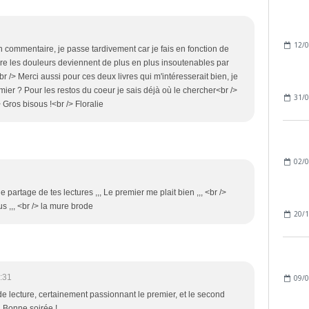
12/0
n commentaire, je passe tardivement car je fais en fonction de
e les douleurs deviennent de plus en plus insoutenables par
r /> Merci aussi pour ces deux livres qui m'intéresserait bien, je
emier ? Pour les restos du coeur je sais déjà où le chercher<br />
31/0
 Gros bisous !<br /> Floralie
02/0
le partage de tes lectures ,,, Le premier me plait bien ,,, <br />
us ,,, <br /> la mure brode
20/1
:31
09/0
 de lecture, certainement passionnant le premier, et le second
. Bonne soirée !