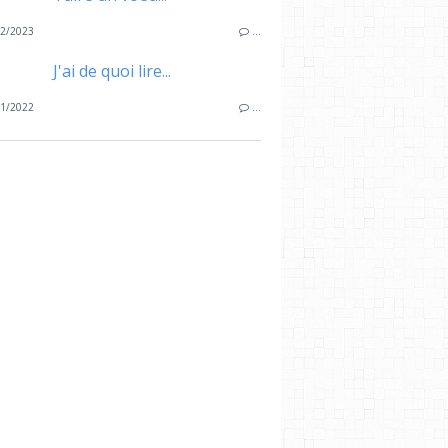
2/2023
…
J'ai de quoi lire...
1/2022
…