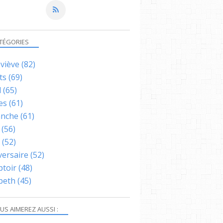
TÉGORIES
viève
(82)
ts
(69)
l
(65)
es
(61)
nche
(61)
(56)
(52)
versaire
(52)
toir
(48)
abeth
(45)
US AIMEREZ AUSSI :