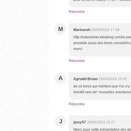
Répondre
M
Marisarah
26/04/2024 17:48
http://naturaimer.eklablog.com/la-pe
possède aussi des livres conseillés p
merci.
Répondre
A
Agruidd Bruno
26/04/2024 15:45
de ux livres qui méritent que l'on s'y
bientôt vers de" nouvelles aventures
Répondre
J
jazzy57
26/04/2024 15:27
Merci pour cette présentation des d