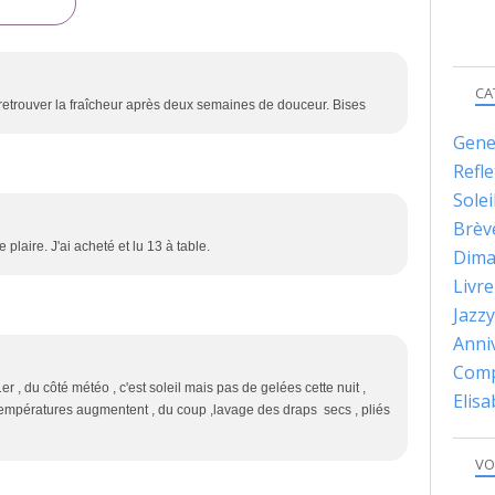
CA
 retrouver la fraîcheur après deux semaines de douceur. Bises
Gene
Refle
Solei
Brèv
plaire. J'ai acheté et lu 13 à table.
Dima
Livre
Jazzy
Anni
Comp
1er , du côté météo , c'est soleil mais pas de gelées cette nuit ,
Elis
 températures augmentent , du coup ,lavage des draps secs , pliés
VO