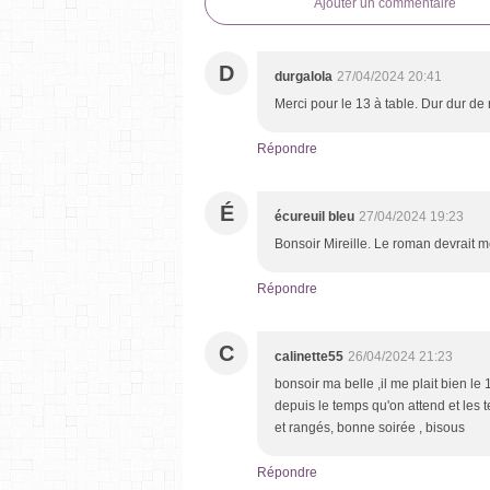
Ajouter un commentaire
D
durgalola
27/04/2024 20:41
Merci pour le 13 à table. Dur dur de
Répondre
É
écureuil bleu
27/04/2024 19:23
Bonsoir Mireille. Le roman devrait me 
Répondre
C
calinette55
26/04/2024 21:23
bonsoir ma belle ,il me plait bien le 
depuis le temps qu'on attend et les
et rangés, bonne soirée , bisous
Répondre