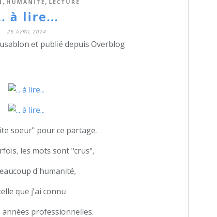
,
,
N
HUMANITÉ
LECTURE
.. à lire...
25 AVRIL 2024
dusablon et publié depuis Overblog
ite soeur" pour ce partage.
fois, les mots sont "crus",
 beaucoup d'humanité,
celle que j'ai connu
 années professionnelles.