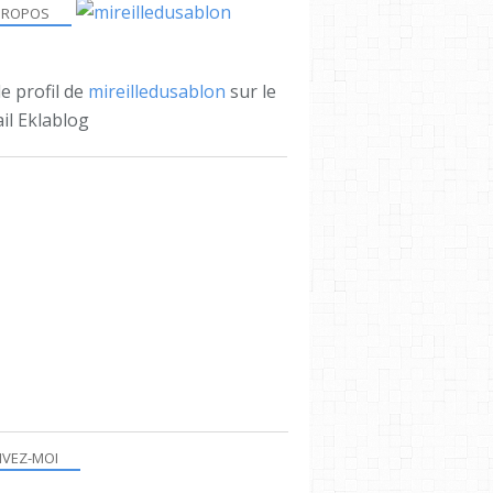
PROPOS
le profil de
mireilledusablon
sur le
il Eklablog
IVEZ-MOI