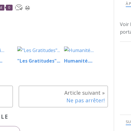
À 
st
0
Voir 
porta
..
"Les Gratitudes"...
Humanité....
Ne pas arrêter!
CLE
SU