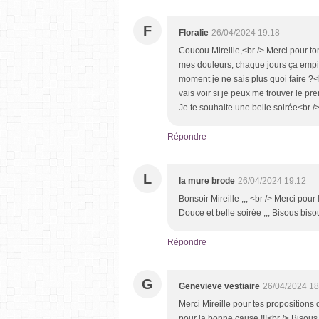
F
Floralie
26/04/2024 19:18
Coucou Mireille,<br /> Merci pour to
mes douleurs, chaque jours ça empir
moment je ne sais plus quoi faire ?<b
vais voir si je peux me trouver le pr
Je te souhaite une belle soirée<br />
Répondre
L
la mure brode
26/04/2024 19:12
Bonsoir Mireille ,,, <br /> Merci pour 
Douce et belle soirée ,,, Bisous biso
Répondre
G
Genevieve vestiaire
26/04/2024 18
Merci Mireille pour tes propositions
pour la bonne cause !!!<br /> Bisous