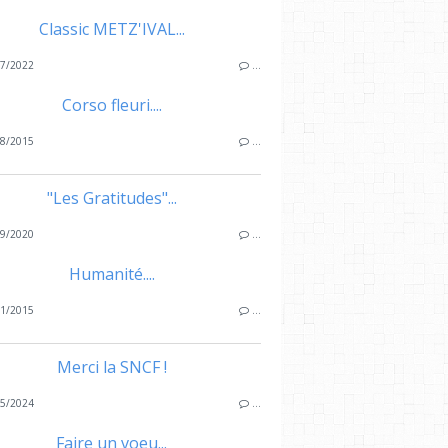
Classic METZ'IVAL...
7/2022
…
Corso fleuri....
8/2015
…
"Les Gratitudes"...
9/2020
…
Humanité....
1/2015
…
Merci la SNCF !
5/2024
…
Faire un voeu...