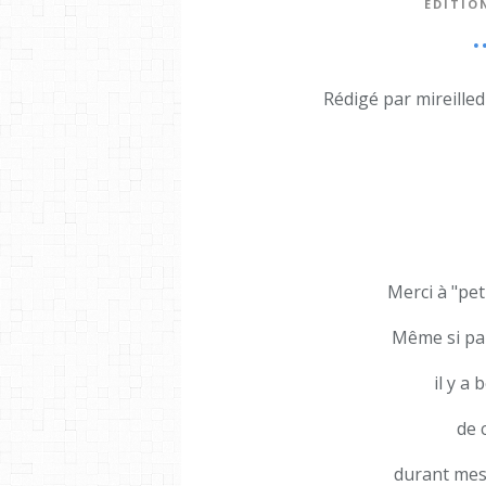
ÉDITIO
.
Rédigé par mireille
Merci à "pet
Même si par
il y a
de 
durant mes