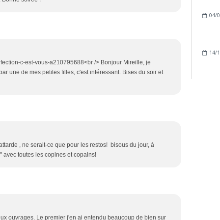
04/0
14/1
rfection-c-est-vous-a210795688<br /> Bonjour Mireille, je
ar une de mes petites filles, c'est intéressant. Bises du soir et
 attarde , ne serait-ce que pour les restos! bisous du jour, à
" avec toutes les copines et copains!
eux ouvrages. Le premier j'en ai entendu beaucoup de bien sur