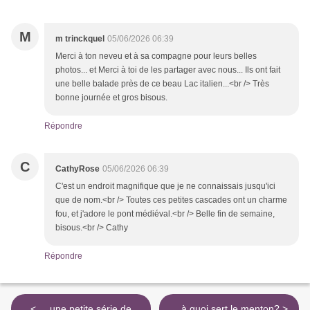
M
m trinckquel
05/06/2026 06:39
Merci à ton neveu et à sa compagne pour leurs belles
photos... et Merci à toi de les partager avec nous... Ils ont fait
une belle balade près de ce beau Lac italien...<br /> Très
bonne journée et gros bisous.
Répondre
C
CathyRose
05/06/2026 06:39
C'est un endroit magnifique que je ne connaissais jusqu'ici
que de nom.<br /> Toutes ces petites cascades ont un charme
fou, et j'adore le pont médiéval.<br /> Belle fin de semaine,
bisous.<br /> Cathy
Répondre
< ... une petite série de
... à quoi sert le menton? >