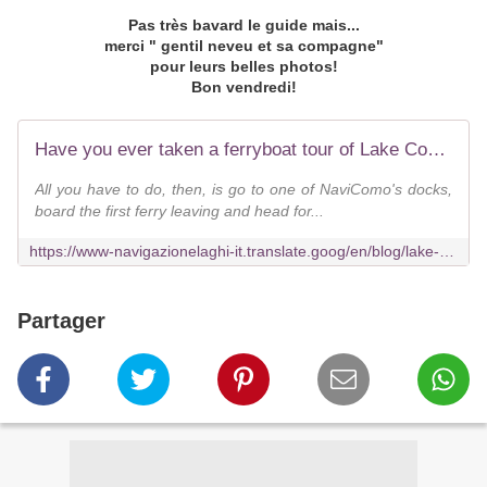
Pas très bavard le guide mais...
merci " gentil neveu et sa compagne"
pour leurs belles photos!
Bon vendredi!
Have you ever taken a ferryboat tour of Lake Como's lovely villages?
All you have to do, then, is go to one of NaviComo's docks,
board the first ferry leaving and head for...
https://www-navigazionelaghi-it.translate.goog/en/blog/lake-comos-villages-lets-set-sail-for-the-lesser-known-destinations/?_x_tr_sl=en&_x_tr_tl=fr&_x_tr_hl=fr&_x_tr_pto=rq
Partager