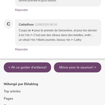
bonne journée et gros bisous.
Répondre
C
CathyRose
11/06/2026 06:34
Coups de ♥ pour te premier de Geneviève, et pour ton dernier
à toi !<br /> C'est rare des vitraux dans des toilettes, enfin ...
un vitrail !<br /> ​Belle journée, bisous.<br /> Cathy
Répondre
< Ah ce goûter d'enfance!
Mince pour le saumon! >
Hébergé par Eklablog
Top articles
Pages