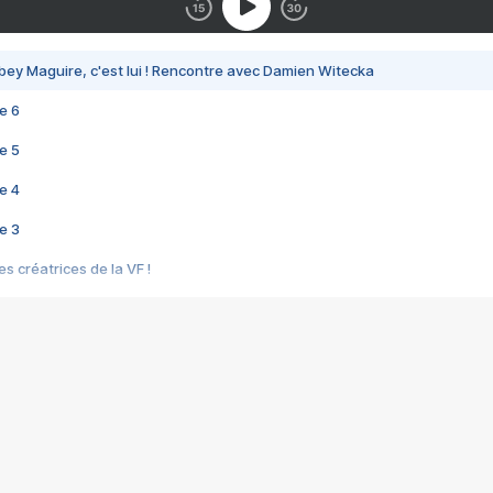
bey Maguire, c'est lui ! Rencontre avec Damien Witecka
e 6
e 5
e 4
e 3
s créatrices de la VF !
e 2
e 1
e Mektoub My Love arrive enfin ! Rencontre avec Shaïn Boumedine et Sal
i : après Toni en famille
elle réalise le bouleversant Dites lui que je l'aime