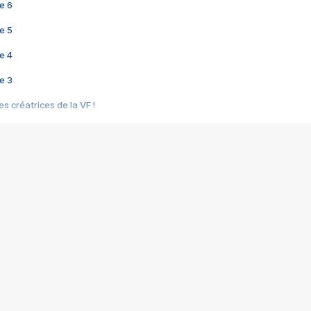
e 6
e 5
e 4
e 3
s créatrices de la VF !
e 2
e 1
e Mektoub My Love arrive enfin ! Rencontre avec Shaïn Boumedine et Sal
i : après Toni en famille
elle réalise le bouleversant Dites lui que je l'aime
ais ! Rencontre autour de Vie privée de Rebecca Zlotowski
 de Marguerite, Grave... Rencontre avec Ella Rumpf
 Les Rêveurs, un film intime sur la santé mentale