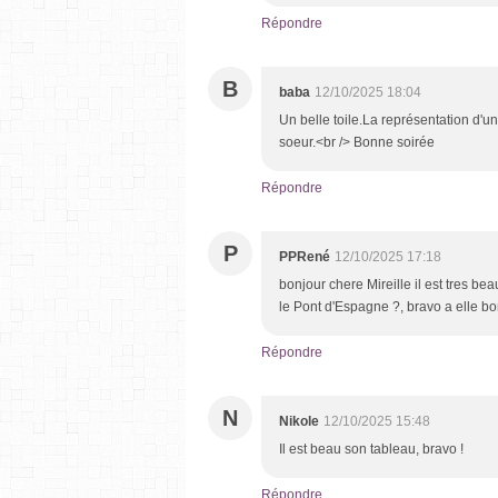
Répondre
B
baba
12/10/2025 18:04
Un belle toile.La représentation d'un
soeur.<br /> Bonne soirée
Répondre
P
PPRené
12/10/2025 17:18
bonjour chere Mireille il est tres bea
le Pont d'Espagne ?, bravo a elle b
Répondre
N
Nikole
12/10/2025 15:48
Il est beau son tableau, bravo !
Répondre