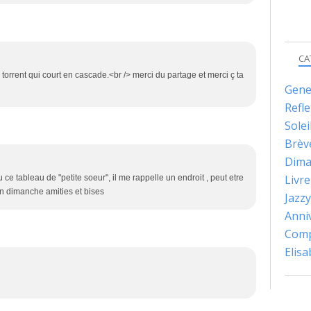
CA
 torrent qui court en cascade.<br /> merci du partage et merci ç ta
Gene
Refle
Solei
Brèv
Dima
Livre
u ce tableau de "petite soeur", il me rappelle un endroit , peut etre
on dimanche amities et bises
Jazzy
Anni
Comp
Elis