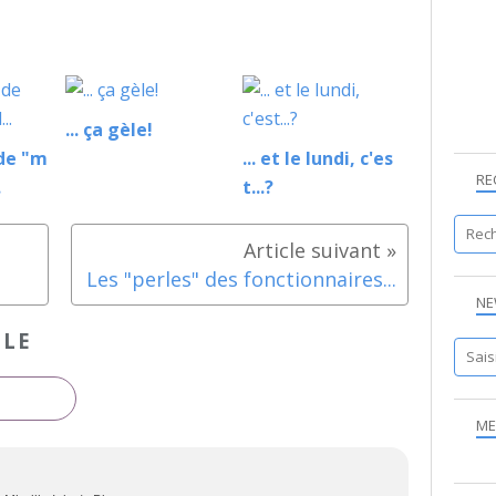
... ça gèle!
 de "m
... et le lundi, c'es
RE
.
t...?
Les "perles" des fonctionnaires...
NE
CLE
ME