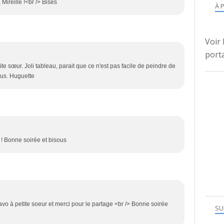
Mireille !<br /> Bises
À 
Voir 
porta
ite sœur. Joli tableau, parait que ce n'est pas facile de peindre de
ous. Huguette
 ! Bonne soirée et bisous
vo à petite soeur et merci pour le partage <br /> Bonne soirée
SU