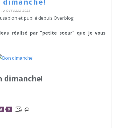
 dimanche!
12 OCTOBRE 2025
dusablon et publié depuis Overblog
leau réalisé par "petite soeur" que je vous
n dimanche!
st
0