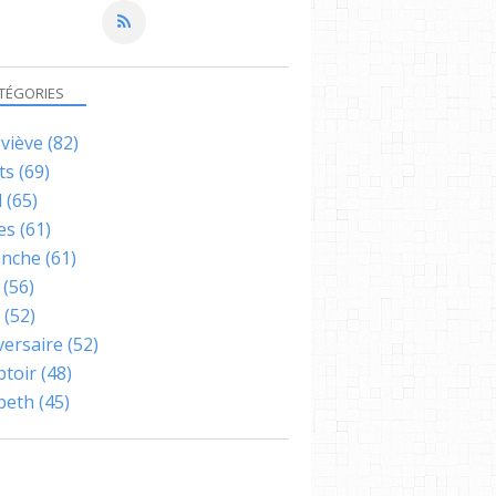
TÉGORIES
viève
(82)
ts
(69)
l
(65)
es
(61)
nche
(61)
(56)
(52)
versaire
(52)
toir
(48)
abeth
(45)