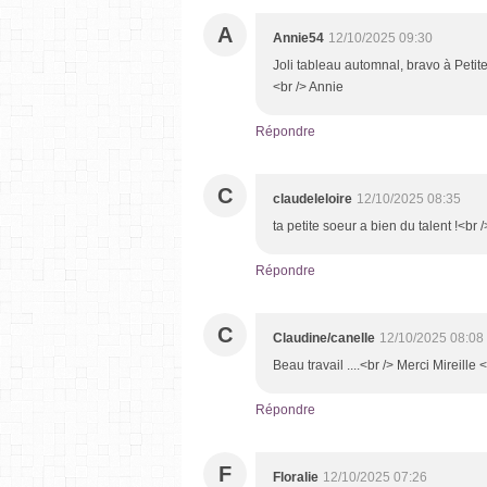
A
Annie54
12/10/2025 09:30
Joli tableau automnal, bravo à Petit
<br /> Annie
Répondre
C
claudeleloire
12/10/2025 08:35
ta petite soeur a bien du talent !<br /
Répondre
C
Claudine/canelle
12/10/2025 08:08
Beau travail ....<br /> Merci Mireille 
Répondre
F
Floralie
12/10/2025 07:26