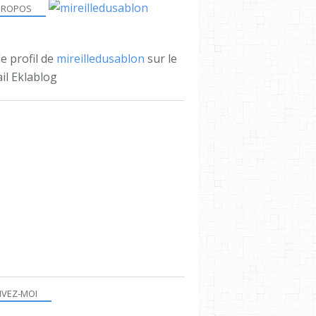
PROPOS
le profil de
mireilledusablon
sur le
il Eklablog
IVEZ-MOI