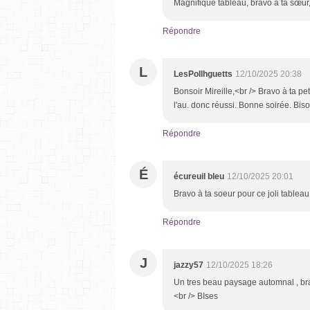
Magnifique tableau, bravo à ta sœur, 
Répondre
L
LesPollhguetts
12/10/2025 20:38
Bonsoir Mireille,<br /> Bravo à ta pet
l'au. donc réussi. Bonne soirée. Bis
Répondre
É
écureuil bleu
12/10/2025 20:01
Bravo à ta soeur pour ce joli tableau
Répondre
J
jazzy57
12/10/2025 18:26
Un tres beau paysage automnal , bra
<br /> BIses