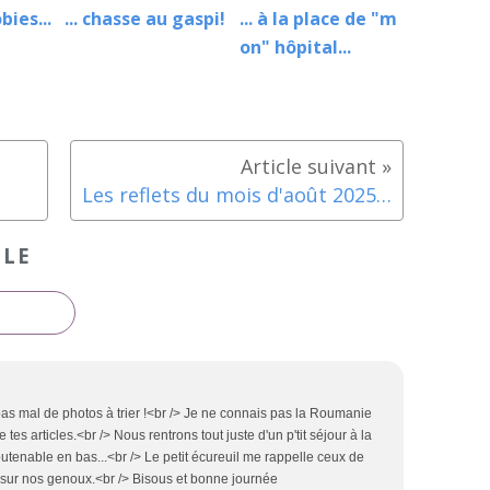
bies...
... chasse au gaspi!
... à la place de "m
on" hôpital...
Les reflets du mois d'août 2025 + un supplément!
CLE
pas mal de photos à trier !<br /> Je ne connais pas la Roumanie
de tes articles.<br /> Nous rentrons tout juste d'un p'tit séjour à la
outenable en bas...<br /> Le petit écureuil me rappelle ceux de
 sur nos genoux.<br /> Bisous et bonne journée