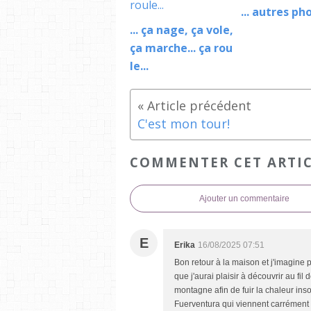
... autres pho
... ça nage, ça vole,
ça marche... ça rou
le...
C'est mon tour!
COMMENTER CET ARTI
Ajouter un commentaire
E
Erika
16/08/2025 07:51
Bon retour à la maison et j'imagine 
que j'aurai plaisir à découvrir au fil 
montagne afin de fuir la chaleur ins
Fuerventura qui viennent carrément