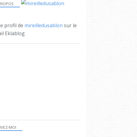
PROPOS
le profil de
mireilledusablon
sur le
il Eklablog
IVEZ-MOI