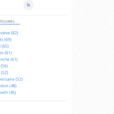
TÉGORIES
viève
(82)
ts
(69)
l
(65)
es
(61)
nche
(61)
(56)
(52)
versaire
(52)
toir
(48)
abeth
(45)