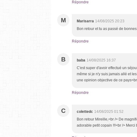
Répondre
M
Marisarra
14/08/2025 20:23
Bon retour et tu as passé de bonnes 
Répondre
B
baba
14/08/2025 16:37
C'est super d'avoir effectué un séjou
même si je n'y suis jamais allé et l
une opinion objective de ce pays<br
Répondre
C
colettedc
14/08/2025 01:52
Bon retour Mireille,<br /> De magnif
adorable petit copain !!!<br /> Merci