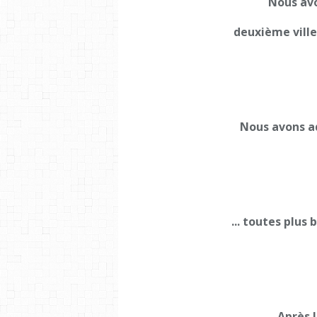
Nous avo
deuxième ville
Nous avons ad
... toutes plus 
Après l