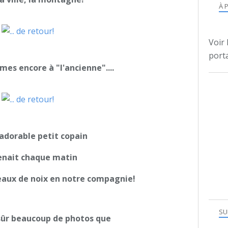
À 
Voir 
porta
rmes encore à "l'ancienne"....
n adorable petit copain
enait chaque matin
aux de noix en notre compagnie!
SU
n sûr beaucoup de photos que