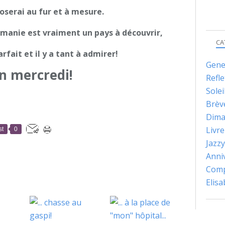
oserai au fur et à mesure.
oumanie est vraiment un pays à découvrir,
CA
arfait et il y a tant à admirer!
Gene
n mercredi!
Refle
Solei
Brèv
Dima
Livre
st
0
Jazzy
Anni
Comp
Elis