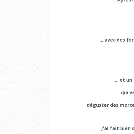
....avec des fe
... et u
qui v
déguster des morce
J'ai fait bie