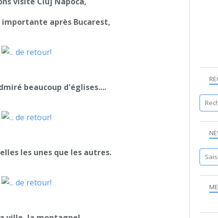
ns visité Cluj Napoca,
 importante après Bucarest,
RE
miré beaucoup d'églises....
NE
belles les unes que les autres.
ME
a ville, la montagne!