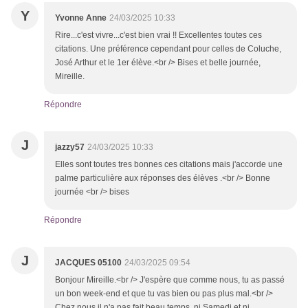
Y
Yvonne Anne
24/03/2025 10:33
Rire...c'est vivre...c'est bien vrai !! Excellentes toutes ces
citations. Une préférence cependant pour celles de Coluche,
José Arthur et le 1er élève.<br /> Bises et belle journée,
Mireille.
Répondre
J
jazzy57
24/03/2025 10:33
Elles sont toutes tres bonnes ces citations mais j'accorde une
palme particulière aux réponses des élèves .<br /> Bonne
journée <br /> bises
Répondre
J
JACQUES 05100
24/03/2025 09:54
Bonjour Mireille.<br /> J'espère que comme nous, tu as passé
un bon week-end et que tu vas bien ou pas plus mal.<br />
Chez nous il n'a pas fait beau temps, ni Samedi et ni