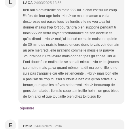
L
LACA
24/03/2025 13:55
ben oui alors mireille on mate ??? lol le chat est sur un coup
!!! c'est de leur age hein ..<br /> ce matin maman a vu la
doctoresse qui passe tous les lundis elle ne veu tpas lui
donner d'izalgi trop fort pourtant l'a bien supporté pendant 6
mois ??? on verra voyant l'ordonnance de son docteur ce
qu'ils diront ... <br /> moi j'ai toussé ce matin mais une quinte
de 30 minutes mais je tousse encore donc je vais voir demain
au pire mercredi. elle m'attend comme le messie la pauvre
.voudrait de l'ultra levure mais donnent pas gd chose..<br />
l"ont douché ce matin elle se sentait mieux .. <br /> les jeunes
ça empire mais ça va quand même ma dit ma belle fille je ne
suis pas tranquille car elle est enceinte .. <br /> mais bon elle
a pas l'air de trop tousser surtout le nez vite qu'on arrive aux
beaux jours que les crèves se barrent ..<br /> beaucoup de
gens de malade.. tiens le coup la mireille hein .. un gros bizou
de loin à toi et que tout aille bien chez toi bizou flo
Répondre
E
Emile.
24/03/2025 12:04