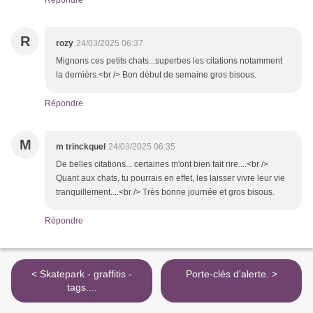
Répondre
R
rozy
24/03/2025 06:37
Mignons ces petits chats...superbes les citations notamment
la dernièrs.<br /> Bon début de semaine gros bisous.
Répondre
M
m trinckquel
24/03/2025 06:35
De belles citations... certaines m'ont bien fait rire....<br />
Quant aux chats, tu pourrais en effet, les laisser vivre leur vie
tranquillement....<br /> Très bonne journée et gros bisous.
Répondre
< Skatepark - graffitis -
Porte-clés d'alerte. >
tags....