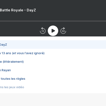
 Battle Royale - DayZ
 DayZ
 a 13 ans (et vous l'avez ignoré)
e (littéralement)
im Rayan
 toutes les règles
s les jeux vidéo
us choquant de Rockstar ? - Le scandale BULLY
e plus moche de Steam